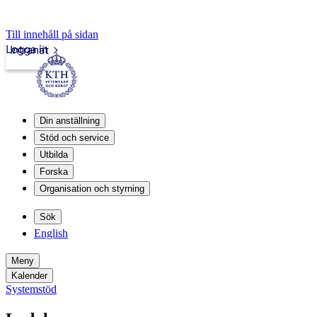
Till innehåll på sidan
Logga in
Intranät
Din anställning
Stöd och service
Utbilda
Forska
Organisation och styrning
Sök
English
Meny
Kalender
Systemstöd