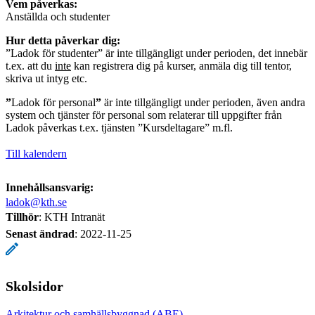
Vem påverkas:
Anställda och studenter
Hur detta påverkar dig:
”Ladok för studenter” är inte tillgängligt under perioden, det innebär
t.ex. att du
inte
kan registrera dig på kurser, anmäla dig till tentor,
skriva ut intyg etc.
”
Ladok för personal
”
är inte tillgängligt under perioden, även andra
system och tjänster för personal som relaterar till uppgifter från
Ladok påverkas t.ex. tjänsten ”Kursdeltagare” m.fl.
Till kalendern
Innehållsansvarig:
ladok@kth.se
Tillhör
: KTH Intranät
Senast ändrad
:
2022-11-25
Skolsidor
Arkitektur och samhällsbyggnad (ABE)