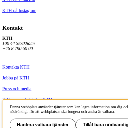
KTH på Instagram
Kontakt
KTH
100 44 Stockholm
+46 8 790 60 00
Kontakta KTH
Jobba på KTH
Press och media
Faktura och betalning KTH
Denna webbplats använder tjänster som kan lagra information om dig och
Om KTH:s webbplatser
nödvändiga för att webbplatsen ska fungera och andra är valbara.
Tillgänglighetsredogörelse
Hantera valbara tjänster
Tillåt bara nödvändig