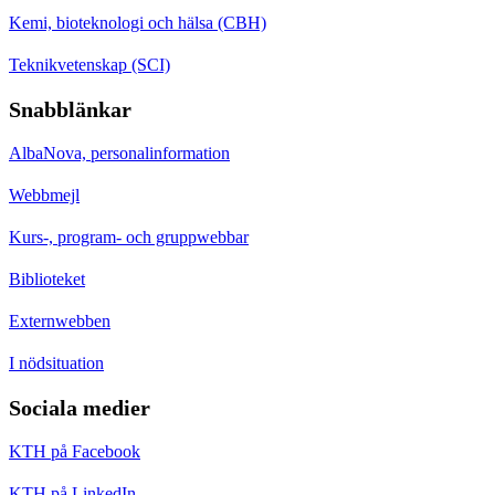
Kemi, bioteknologi och hälsa (CBH)
Teknikvetenskap (SCI)
Snabblänkar
AlbaNova, personalinformation
Webbmejl
Kurs-, program- och gruppwebbar
Biblioteket
Externwebben
I nödsituation
Sociala medier
KTH på Facebook
KTH på LinkedIn