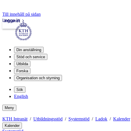
Till innehåll på sidan
Logga in
Intranät
Din anställning
Stöd och service
Utbilda
Forska
Organisation och styrning
Sök
English
Meny
KTH Intranät
Utbildningsstöd
Systemstöd
Ladok
Kalender
Kalender