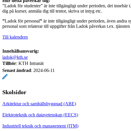
Hur detta påverkar dig:
”Ladok för studenter” är inte tillgängligt under perioden, det innebär t.
dig på kurser, anmäla dig till tentor, skriva ut intyg etc.
”
Ladok för personal
”
är inte tillgängligt under perioden, även andra s
personal som relaterar till uppgifter från Ladok påverkas t.ex. tjänste
Till kalendern
Innehållsansvarig:
ladok@kth.se
Tillhör
: KTH Intranät
Senast ändrad
:
2024-06-11
Skolsidor
Arkitektur och samhällsbyggnad (ABE)
Elektroteknik och datavetenskap (EECS)
Industriell teknik och management (ITM)