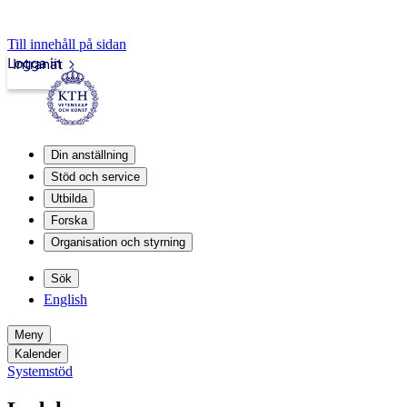
Till innehåll på sidan
Logga in
Intranät
Din anställning
Stöd och service
Utbilda
Forska
Organisation och styrning
Sök
English
Meny
Kalender
Systemstöd