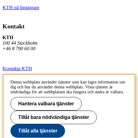
KTH på Instagram
Kontakt
KTH
100 44 Stockholm
+46 8 790 60 00
Kontakta KTH
Jobba på KTH
Denna webbplats använder tjänster som kan lagra information om
dig och hur du använder denna webbplats. Vissa tjänster är
Press och media
nödvändiga för att webbplatsen ska fungera och andra är valbara.
Faktura och betalning KTH
Hantera valbara tjänster
Om KTH:s webbplatser
Tillåt bara nödvändiga tjänster
Tillgänglighetsredogörelse
Tillåt alla tjänster