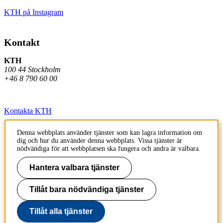
KTH på Instagram
Kontakt
KTH
100 44 Stockholm
+46 8 790 60 00
Kontakta KTH
Jobba på KTH
Denna webbplats använder tjänster som kan lagra information om
dig och hur du använder denna webbplats. Vissa tjänster är
Press och media
nödvändiga för att webbplatsen ska fungera och andra är valbara.
Faktura och betalning KTH
Hantera valbara tjänster
Om KTH:s webbplatser
Tillåt bara nödvändiga tjänster
Tillgänglighetsredogörelse
Tillåt alla tjänster