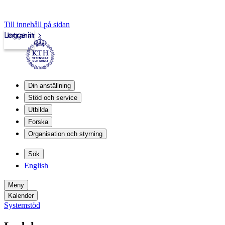
Till innehåll på sidan
Logga in
Intranät
Din anställning
Stöd och service
Utbilda
Forska
Organisation och styrning
Sök
English
Meny
Kalender
Systemstöd