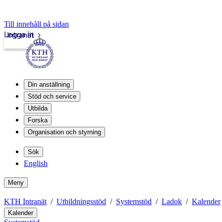
Till innehåll på sidan
Logga in
Intranät
Din anställning
Stöd och service
Utbilda
Forska
Organisation och styrning
Sök
English
Meny
KTH Intranät
Utbildningsstöd
Systemstöd
Ladok
Kalender
Kalender