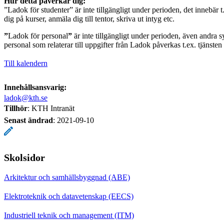
Hur detta påverkar dig:
”Ladok för studenter” är inte tillgängligt under perioden, det innebär t
dig på kurser, anmäla dig till tentor, skriva ut intyg etc.
”
Ladok för personal
”
är inte tillgängligt under perioden, även andra s
personal som relaterar till uppgifter från Ladok påverkas t.ex. tjänste
Till kalendern
Innehållsansvarig:
ladok@kth.se
Tillhör
: KTH Intranät
Senast ändrad
:
2021-09-10
Skolsidor
Arkitektur och samhällsbyggnad (ABE)
Elektroteknik och datavetenskap (EECS)
Industriell teknik och management (ITM)