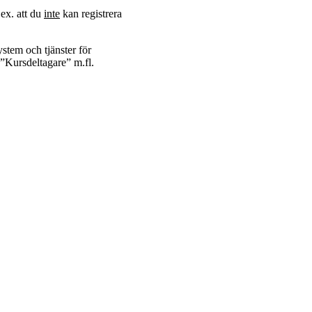
.ex. att du
inte
kan registrera
ystem och tjänster för
n ”Kursdeltagare” m.fl.