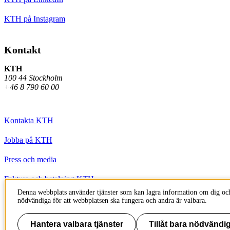
KTH på Instagram
Kontakt
KTH
100 44 Stockholm
+46 8 790 60 00
Kontakta KTH
Jobba på KTH
Press och media
Faktura och betalning KTH
Denna webbplats använder tjänster som kan lagra information om dig och
Om KTH:s webbplatser
nödvändiga för att webbplatsen ska fungera och andra är valbara.
Tillgänglighetsredogörelse
Hantera valbara tjänster
Tillåt bara nödvändig