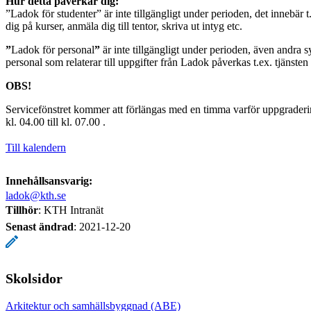
Hur detta påverkar dig:
”Ladok för studenter” är inte tillgängligt under perioden, det innebär t
dig på kurser, anmäla dig till tentor, skriva ut intyg etc.
”
Ladok för personal
”
är inte tillgängligt under perioden, även andra s
personal som relaterar till uppgifter från Ladok påverkas t.ex. tjänste
OBS!
Servicefönstret kommer att förlängas med en timma varför uppgraderi
kl. 04.00 till kl. 07.00 .
Till kalendern
Innehållsansvarig:
ladok@kth.se
Tillhör
: KTH Intranät
Senast ändrad
:
2021-12-20
Skolsidor
Arkitektur och samhällsbyggnad (ABE)