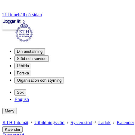
Till innehåll på sidan
Logga in
Intranät
Din anställning
Stöd och service
Utbilda
Forska
Organisation och styrning
Sök
English
Meny
KTH Intranät
Utbildningsstöd
Systemstöd
Ladok
Kalender
Kalender