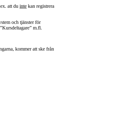
.ex. att du
inte
kan registrera
ystem och tjänster för
n ”Kursdeltagare” m.fl.
ngarna, kommer att ske från