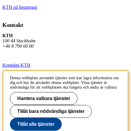
KTH på Instagram
Kontakt
KTH
100 44 Stockholm
+46 8 790 60 00
Kontakta KTH
Jobba på KTH
Denna webbplats använder tjänster som kan lagra information om
dig och hur du använder denna webbplats. Vissa tjänster är
Press och media
nödvändiga för att webbplatsen ska fungera och andra är valbara.
Faktura och betalning KTH
Hantera valbara tjänster
Om KTH:s webbplatser
Tillåt bara nödvändiga tjänster
Tillgänglighetsredogörelse
Tillåt alla tjänster