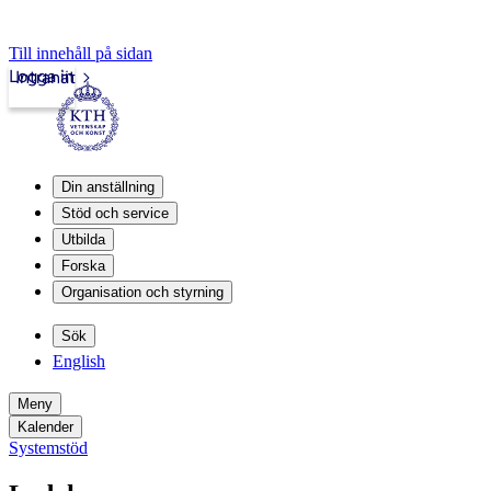
Till innehåll på sidan
Logga in
Intranät
Din anställning
Stöd och service
Utbilda
Forska
Organisation och styrning
Sök
English
Meny
Kalender
Systemstöd