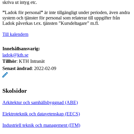
skriva ut intyg etc.
”
Ladok för personal
”
är inte tillgängligt under perioden, även andra
system och tjänster för personal som relaterar till uppgifter från
Ladok påverkas t.ex. tjänsten ”Kursdeltagare” m.fl.
Till kalendern
Innehållsansvarig:
ladok@kth.se
Tillhör
: KTH Intranät
Senast ändrad
:
2022-02-09
Skolsidor
Arkitektur och samhällsbyggnad (ABE)
Elektroteknik och datavetenskap (EECS)
Industriell teknik och management (ITM)