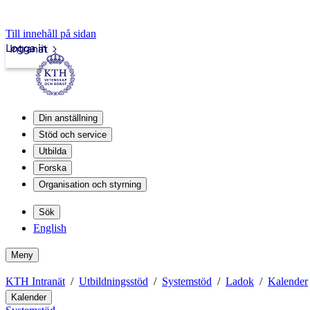
Till innehåll på sidan
Logga in
Intranät
Din anställning
Stöd och service
Utbilda
Forska
Organisation och styrning
Sök
English
Meny
KTH Intranät
Utbildningsstöd
Systemstöd
Ladok
Kalender
Kalender