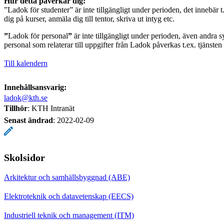
Hur detta påverkar dig:
”Ladok för studenter” är inte tillgängligt under perioden, det innebär t
dig på kurser, anmäla dig till tentor, skriva ut intyg etc.
”
Ladok för personal
”
är inte tillgängligt under perioden, även andra s
personal som relaterar till uppgifter från Ladok påverkas t.ex. tjänste
Till kalendern
Innehållsansvarig:
ladok@kth.se
Tillhör
: KTH Intranät
Senast ändrad
:
2022-02-09
Skolsidor
Arkitektur och samhällsbyggnad (ABE)
Elektroteknik och datavetenskap (EECS)
Industriell teknik och management (ITM)