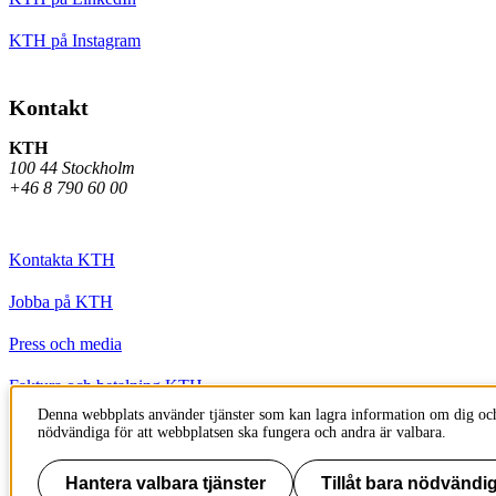
KTH på Instagram
Kontakt
KTH
100 44 Stockholm
+46 8 790 60 00
Kontakta KTH
Jobba på KTH
Press och media
Faktura och betalning KTH
Denna webbplats använder tjänster som kan lagra information om dig och
Om KTH:s webbplatser
nödvändiga för att webbplatsen ska fungera och andra är valbara.
Tillgänglighetsredogörelse
Hantera valbara tjänster
Tillåt bara nödvändig