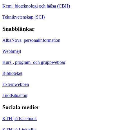
Kemi, bioteknologi och hälsa (CBH)
Teknikvetenskap (SCI)
Snabblänkar
AlbaNova, personalinformation
Webbmejl
Kurs-, program- och gruppwebbar
Biblioteket
Externwebben
I nödsituation
Sociala medier
KTH på Facebook
KTH på LinkedIn