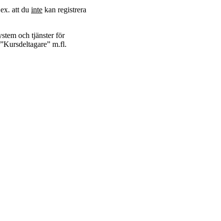
.ex. att du
inte
kan registrera
ystem och tjänster för
n ”Kursdeltagare” m.fl.