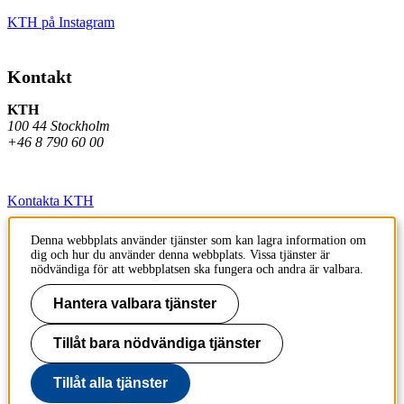
KTH på Instagram
Kontakt
KTH
100 44 Stockholm
+46 8 790 60 00
Kontakta KTH
Jobba på KTH
Denna webbplats använder tjänster som kan lagra information om
dig och hur du använder denna webbplats. Vissa tjänster är
Press och media
nödvändiga för att webbplatsen ska fungera och andra är valbara.
Faktura och betalning KTH
Hantera valbara tjänster
Om KTH:s webbplatser
Tillåt bara nödvändiga tjänster
Tillgänglighetsredogörelse
Tillåt alla tjänster