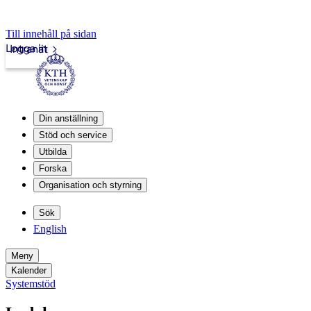
Till innehåll på sidan
Logga in
Intranät
Din anställning
Stöd och service
Utbilda
Forska
Organisation och styrning
Sök
English
Meny
Kalender
Systemstöd