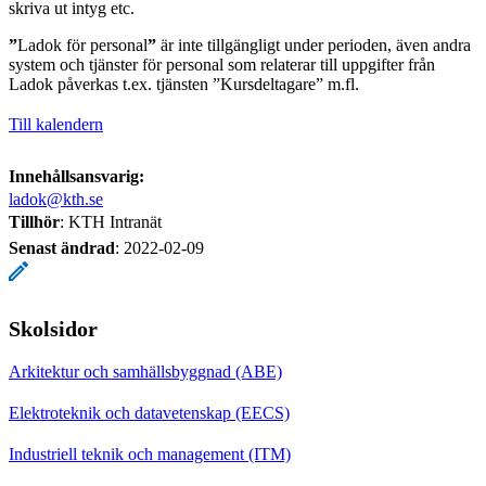
skriva ut intyg etc.
”
Ladok för personal
”
är inte tillgängligt under perioden, även andra
system och tjänster för personal som relaterar till uppgifter från
Ladok påverkas t.ex. tjänsten ”Kursdeltagare” m.fl.
Till kalendern
Innehållsansvarig:
ladok@kth.se
Tillhör
: KTH Intranät
Senast ändrad
:
2022-02-09
Skolsidor
Arkitektur och samhällsbyggnad (ABE)
Elektroteknik och datavetenskap (EECS)
Industriell teknik och management (ITM)