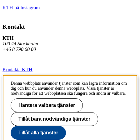
KTH på Instagram
Kontakt
KTH
100 44 Stockholm
+46 8 790 60 00
Kontakta KTH
Jobba på KTH
Denna webbplats använder tjänster som kan lagra information om
dig och hur du använder denna webbplats. Vissa tjänster är
Press och media
nödvändiga för att webbplatsen ska fungera och andra är valbara.
Faktura och betalning KTH
Hantera valbara tjänster
Om KTH:s webbplatser
Tillåt bara nödvändiga tjänster
Tillgänglighetsredogörelse
Tillåt alla tjänster