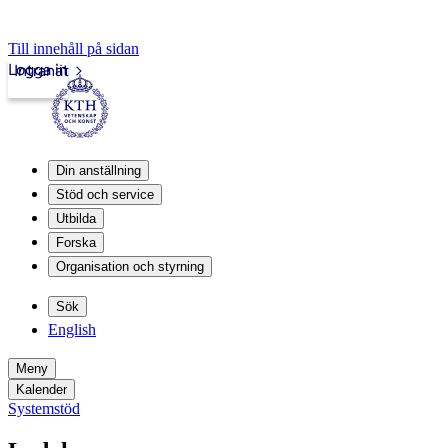
Till innehåll på sidan
Logga in
Intranät
Din anställning
Stöd och service
Utbilda
Forska
Organisation och styrning
Sök
English
Meny
Kalender
Systemstöd