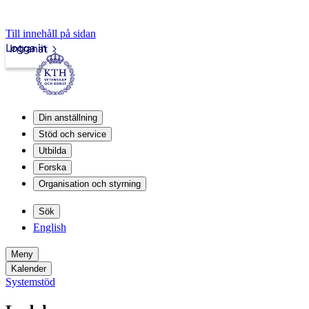
Till innehåll på sidan
Logga in
Intranät
Din anställning
Stöd och service
Utbilda
Forska
Organisation och styrning
Sök
English
Meny
Kalender
Systemstöd