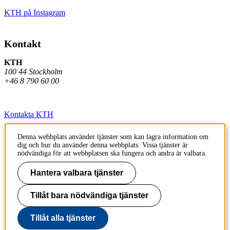
KTH på Instagram
Kontakt
KTH
100 44 Stockholm
+46 8 790 60 00
Kontakta KTH
Jobba på KTH
Denna webbplats använder tjänster som kan lagra information om
dig och hur du använder denna webbplats. Vissa tjänster är
Press och media
nödvändiga för att webbplatsen ska fungera och andra är valbara.
Faktura och betalning KTH
Hantera valbara tjänster
Om KTH:s webbplatser
Tillåt bara nödvändiga tjänster
Tillgänglighetsredogörelse
Tillåt alla tjänster