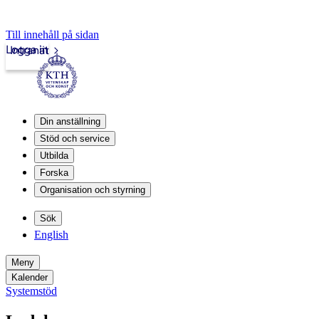
Till innehåll på sidan
Logga in
Intranät
Din anställning
Stöd och service
Utbilda
Forska
Organisation och styrning
Sök
English
Meny
Kalender
Systemstöd