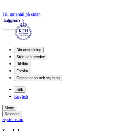
Till innehåll på sidan
Logga in
Intranät
Din anställning
Stöd och service
Utbilda
Forska
Organisation och styrning
Sök
English
Meny
Kalender
Systemstöd