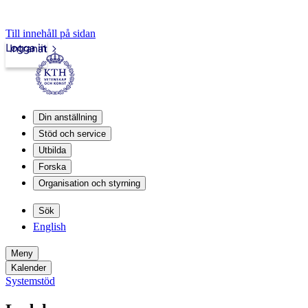
Till innehåll på sidan
Logga in
Intranät
Din anställning
Stöd och service
Utbilda
Forska
Organisation och styrning
Sök
English
Meny
Kalender
Systemstöd