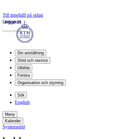
Till innehåll på sidan
Logga in
Intranät
Din anställning
Stöd och service
Utbilda
Forska
Organisation och styrning
Sök
English
Meny
Kalender
Systemstöd