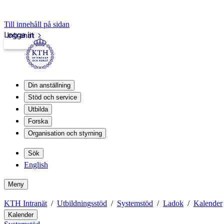
Till innehåll på sidan
Logga in
Intranät
Din anställning
Stöd och service
Utbilda
Forska
Organisation och styrning
Sök
English
Meny
KTH Intranät
Utbildningsstöd
Systemstöd
Ladok
Kalender
Kalender