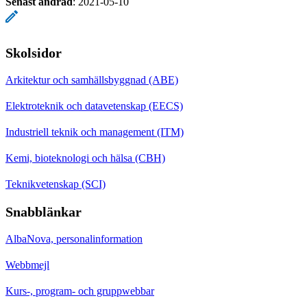
Senast ändrad
:
2021-05-10
Skolsidor
Arkitektur och samhällsbyggnad (ABE)
Elektroteknik och datavetenskap (EECS)
Industriell teknik och management (ITM)
Kemi, bioteknologi och hälsa (CBH)
Teknikvetenskap (SCI)
Snabblänkar
AlbaNova, personalinformation
Webbmejl
Kurs-, program- och gruppwebbar