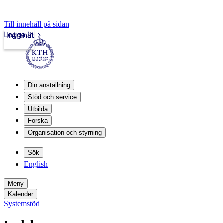
Till innehåll på sidan
Logga in
Intranät
Din anställning
Stöd och service
Utbilda
Forska
Organisation och styrning
Sök
English
Meny
Kalender
Systemstöd