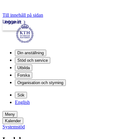
Till innehåll på sidan
Logga in
Intranät
Din anställning
Stöd och service
Utbilda
Forska
Organisation och styrning
Sök
English
Meny
Kalender
Systemstöd