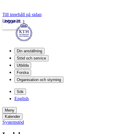
Till innehåll på sidan
Logga in
Intranät
Din anställning
Stöd och service
Utbilda
Forska
Organisation och styrning
Sök
English
Meny
Kalender
Systemstöd