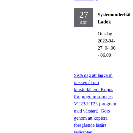
27
Systemunderhåll
apr
Ladok
Onsdag
2022-04-
27,
04.00
- 06.00
Sista dag att lägga in
önskemål om
kurstillfällen i Kopps
för program som ges
VT23/HT23 (program
med vårstart). Görs
genom att kopiera
föregående läsårs
läsårsplan.