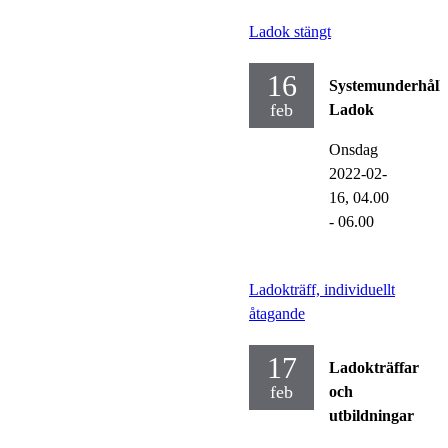
Ladok stängt
16
Systemunderhåll
feb
Ladok
Onsdag
2022-02-
16,
04.00
- 06.00
Ladokträff, individuellt
åtagande
17
Ladokträffar
feb
och
utbildningar