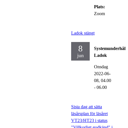
Plats:
Zoom
Ladok stängt
8
Systemunderhåll
jun
Ladok
Onsdag
2022-06-
08,
04.00
- 06.00
Sista dag att sätta
läsårsplan för läsåret
VT23/HT23 i status
"Villkorligt godkänd" i