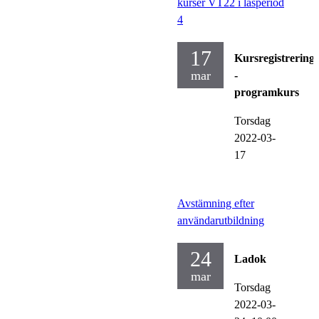
kurser VT22 i läsperiod
4
17
Kursregistrering
mar
-
programkurs
Torsdag
2022-03-
17
Avstämning efter
användarutbildning
24
Ladok
mar
Torsdag
2022-03-