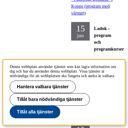
Kopps (program med
vårstart)
15
Ladok –
jun
program
och
programkurser
Onsdag
Denna webbplats använder tjänster som kan lagra information om
2022-06-
dig och hur du använder denna webbplats. Vissa tjänster är
15
nödvändiga för att webbplatsen ska fungera och andra är valbara.
Hantera valbara tjänster
Sista dag att godkänna
Tillåt bara nödvändiga tjänster
kurstillfällen i Kopps
för läsåret VT23/HT23
Tillåt alla tjänster
(program med vårstart)