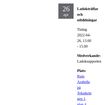
26
Ladokträffar
apr
och
utbildningar
Tisdag
2022-04-
26,
13.00
- 15.00
Medverkande:
Ladoksupporten
Plats:
Rum
Arabella
på
Teknikrin
gen 1,
plan 4