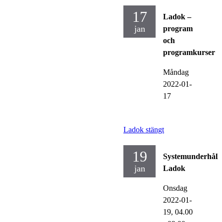
17
Ladok –
jan
program
och
programkurser
Måndag
2022-01-
17
Ladok stängt
19
Systemunderhåll
jan
Ladok
Onsdag
2022-01-
19,
04.00