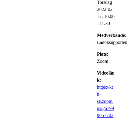
Torsdag
2022-02-
17,
10.00
- 11.30
Medverkande:
Ladoksupporten
Plats:
Zoom
Videolän
k:
https://kt
h-
se.zoom.
us/j/6799
9057703