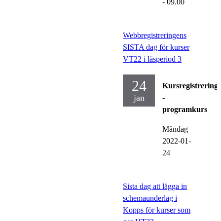
- 09.00
Webbregistreringens
SISTA dag för kurser
VT22 i läsperiod 3
24
Kursregistrering
jan
-
programkurs
Måndag
2022-01-
24
Sista dag att lägga in
schemaunderlag i
Kopps för kurser som