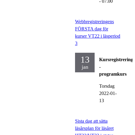
- 07.00
Webbregistreringens
FÖRSTA dag för
kurser VT22 i läsperiod
3
13
Kursregistrering
jan
-
programkurs
Torsdag
2022-01-
13
Sista dag att sätta
läsårsplan för läsåret