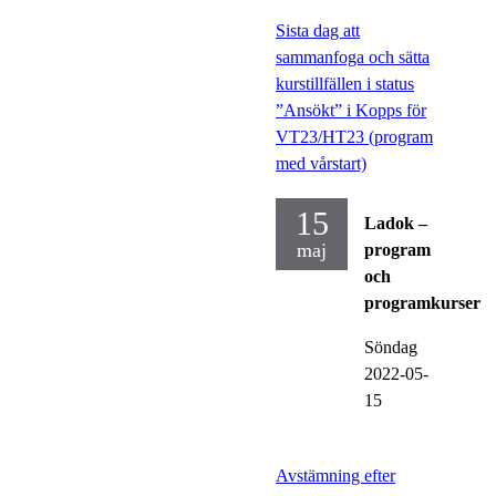
Sista dag att
sammanfoga och sätta
kurstillfällen i status
”Ansökt” i Kopps för
VT23/HT23 (program
med vårstart)
15
Ladok –
maj
program
och
programkurser
Söndag
2022-05-
15
Avstämning efter