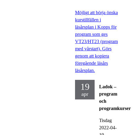
Möjligt att börja önska
kurstillfällen i
läsårsplan i Kopps för
program som ges
VT23/HT23 (program
med vårstart). Görs
genom att kopiera
föregående läsårs
läsårsplan.
19
Ladok –
apr
program
och
programkurser
Tisdag
2022-04-
19