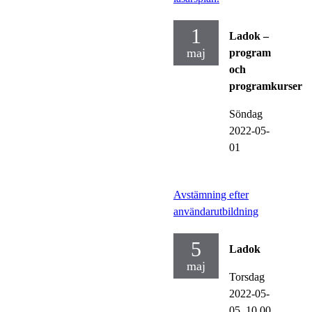
1
Ladok –
maj
program
och
programkurser
Söndag
2022-05-
01
Avstämning efter
användarutbildning
5
Ladok
maj
Torsdag
2022-05-
05,
10.00