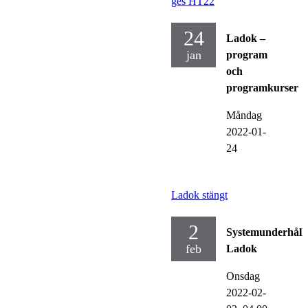
ges HT22
24
Ladok –
jan
program
och
programkurser
Måndag
2022-01-
24
Ladok stängt
2
Systemunderhåll
feb
Ladok
Onsdag
2022-02-