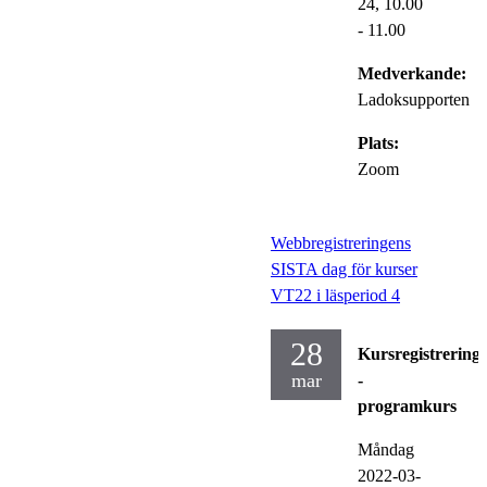
24,
10.00
- 11.00
Medverkande:
Ladoksupporten
Plats:
Zoom
Webbregistreringens
SISTA dag för kurser
VT22 i läsperiod 4
28
Kursregistrering
mar
-
programkurs
Måndag
2022-03-