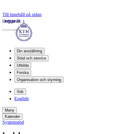
Till innehåll på sidan
Logga in
Intranät
Din anställning
Stöd och service
Utbilda
Forska
Organisation och styrning
Sök
English
Meny
Kalender
Systemstöd