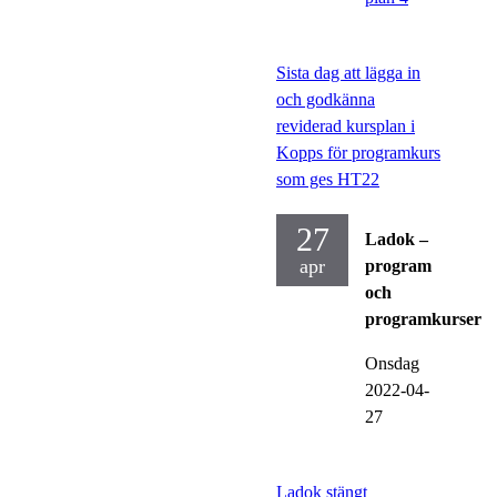
Sista dag att lägga in
och godkänna
reviderad kursplan i
Kopps för programkurs
som ges HT22
27
Ladok –
apr
program
och
programkurser
Onsdag
2022-04-
27
Ladok stängt