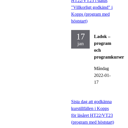
HT22/VT23 i status
"Villkorligt godkänd" i
Kopps (program med
höststart)
17
Ladok –
jan
program
och
programkurser
Måndag
2022-01-
17
Sista dag att godkänna
kurstillfällen i Kopps
för läsåret HT22/VT23
(program med höststart)