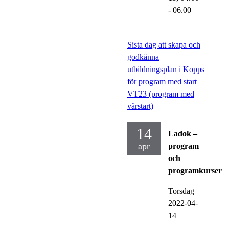
- 06.00
Sista dag att skapa och
godkänna
utbildningsplan i Kopps
för program med start
VT23 (program med
vårstart)
14
Ladok –
apr
program
och
programkurser
Torsdag
2022-04-
14