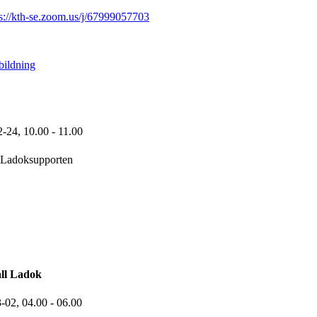
ps://kth-se.zoom.us/j/67999057703
bildning
2-24,
10.00
- 11.00
Ladoksupporten
ll Ladok
3-02,
04.00
- 06.00