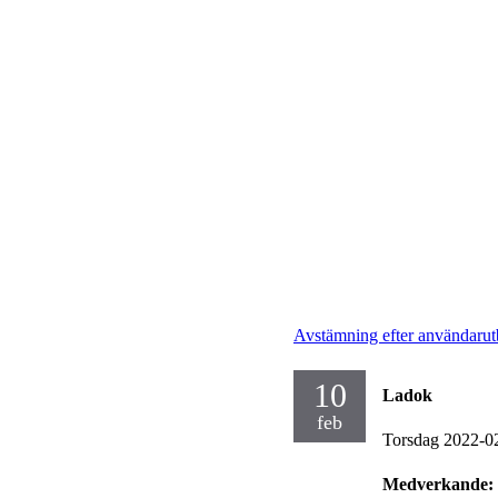
Avstämning efter användarut
10
Ladok
feb
Torsdag 2022-0
Medverkande: