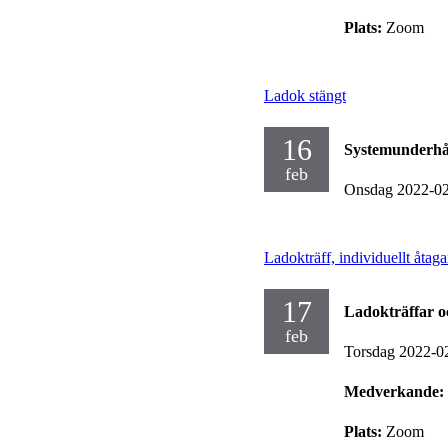
Plats:
Zoom
Ladok stängt
16
Systemunderhå
feb
Onsdag 2022-0
Ladokträff, individuellt åtag
17
Ladokträffar o
feb
Torsdag 2022-0
Medverkande:
Plats:
Zoom