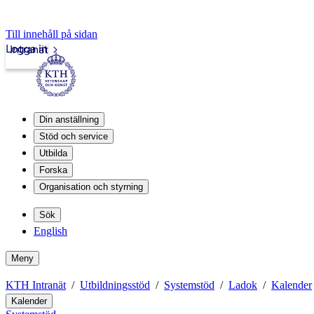
Till innehåll på sidan
Logga in
Intranät
Din anställning
Stöd och service
Utbilda
Forska
Organisation och styrning
Sök
English
Meny
KTH Intranät
Utbildningsstöd
Systemstöd
Ladok
Kalender
Kalender