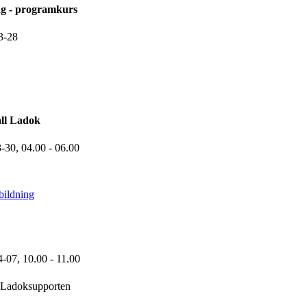
ng - programkurs
3-28
ll Ladok
3-30,
04.00
- 06.00
bildning
4-07,
10.00
- 11.00
Ladoksupporten