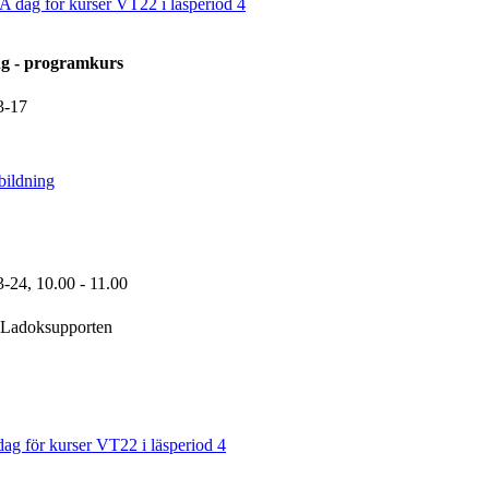
 dag för kurser VT22 i läsperiod 4
ng - programkurs
3-17
bildning
3-24,
10.00
- 11.00
Ladoksupporten
ag för kurser VT22 i läsperiod 4