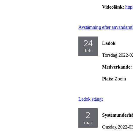
Videolänk:
htt
Avstämning efter användarut
24
Ladok
feb
Torsdag 2022-0
Medverkande:
Plats:
Zoom
Ladok stängt
2
Systemunderhå
mar
Onsdag 2022-0