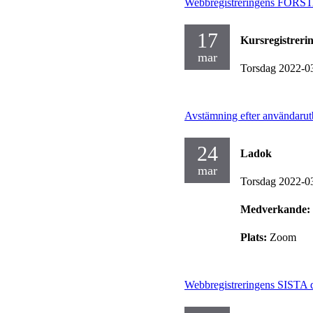
Webbregistreringens FÖRSTA
17
Kursregistreri
mar
Torsdag 2022-0
Avstämning efter användarut
24
Ladok
mar
Torsdag 2022-0
Medverkande:
Plats:
Zoom
Webbregistreringens SISTA d