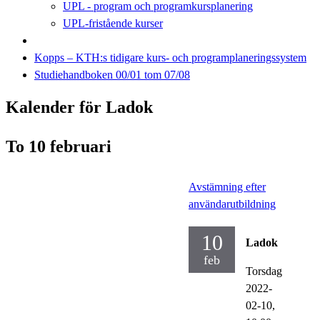
UPL - program och programkursplanering
UPL-fristående kurser
Kopps – KTH:s tidigare kurs- och programplaneringssystem
Studiehandboken 00/01 tom 07/08
Kalender för Ladok
To 10 februari
Avstämning efter
användarutbildning
10
Ladok
feb
Torsdag
2022-
02-10,