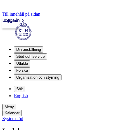
Till innehåll på sidan
Logga in
Intranät
Din anställning
Stöd och service
Utbilda
Forska
Organisation och styrning
Sök
English
Meny
Kalender
Systemstöd