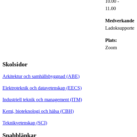
10.00
-
11.00
Medverkande:
Ladoksupporten
Plats:
Zoom
Skolsidor
Arkitektur och samhällsbyggnad (ABE)
Elektroteknik och datavetenskap (EECS)
Industriell teknik och management (ITM)
Kemi, bioteknologi och hälsa (CBH)
Teknikvetenskap (SCI)
Snabblänkar