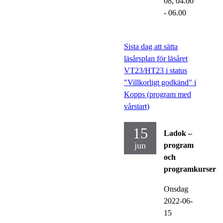
08,
04.00
- 06.00
Sista dag att sätta
läsårsplan för läsåret
VT23/HT23 i status
"Villkorligt godkänd" i
Kopps (program med
vårstart)
15
Ladok –
jun
program
och
programkurser
Onsdag
2022-06-
15