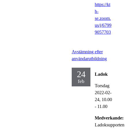
https://kt
h-
se.zoom.
us/j/6799
9057703
Avstämning efter
användarutbildning
24
Ladok
feb
Torsdag
2022-02-
24,
10.00
- 11.00
Medverkande:
Ladoksupporten