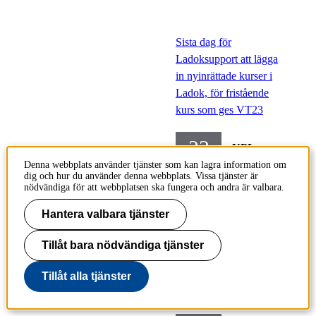
Sista dag för
Ladoksupport att lägga
in nyinrättade kurser i
Ladok, för fristående
kurs som ges VT23
22
UPL-
jun
fristående
Denna webbplats använder tjänster som kan lagra information om
dig och hur du använder denna webbplats. Vissa tjänster är
kurser
nödvändiga för att webbplatsen ska fungera och andra är valbara.
Onsdag
Hantera valbara tjänster
2022-06-
22
Tillåt bara nödvändiga tjänster
Tillåt alla tjänster
Ladok stängt