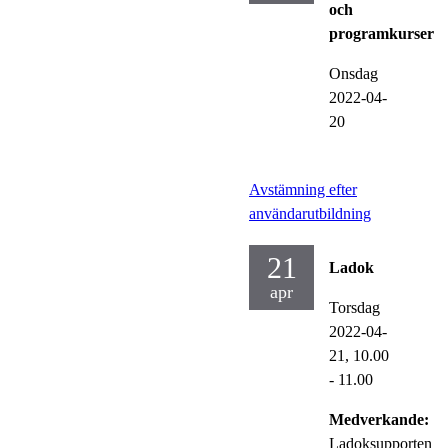
och
programkurser
Onsdag
2022-04-
20
Avstämning efter
användarutbildning
21
Ladok
apr
Torsdag
2022-04-
21,
10.00
- 11.00
Medverkande:
Ladoksupporten