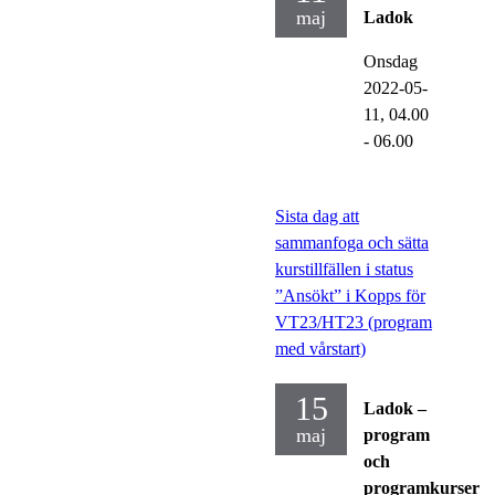
maj
Ladok
Onsdag
2022-05-
11,
04.00
- 06.00
Sista dag att
sammanfoga och sätta
kurstillfällen i status
”Ansökt” i Kopps för
VT23/HT23 (program
med vårstart)
15
Ladok –
maj
program
och
programkurser