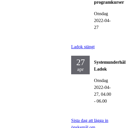
programkurser
Onsdag
2022-04-
27
Ladok stängt
27
Systemunderhåll
apr
Ladok
Onsdag
2022-04-
27,
04.00
- 06.00
Sista dag att lägga in
önskemål om