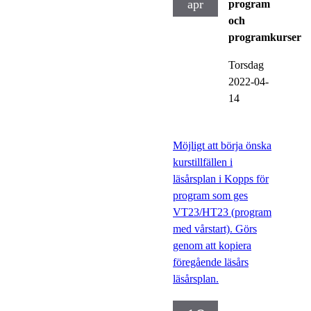
apr
program
och
programkurser
Torsdag
2022-04-
14
Möjligt att börja önska
kurstillfällen i
läsårsplan i Kopps för
program som ges
VT23/HT23 (program
med vårstart). Görs
genom att kopiera
föregående läsårs
läsårsplan.