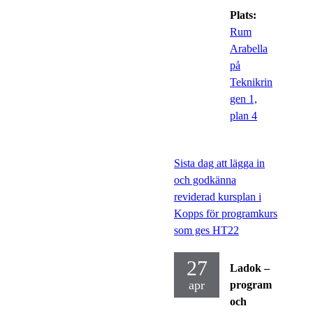
Plats:
Rum
Arabella
på
Teknikrin
gen 1,
plan 4
Sista dag att lägga in
och godkänna
reviderad kursplan i
Kopps för programkurs
som ges HT22
27
Ladok –
apr
program
och