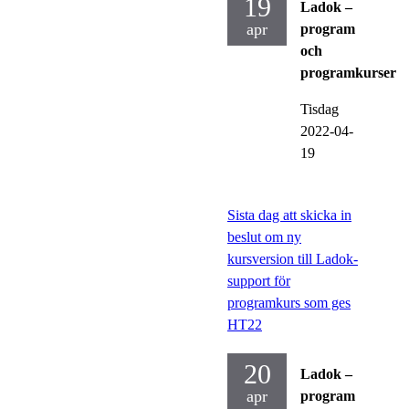
19
Ladok –
apr
program
och
programkurser
Tisdag
2022-04-
19
Sista dag att skicka in
beslut om ny
kursversion till Ladok-
support för
programkurs som ges
HT22
20
Ladok –
apr
program