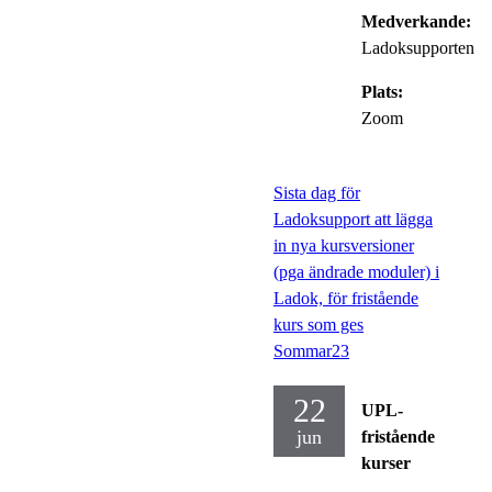
Medverkande:
Ladoksupporten
Plats:
Zoom
Sista dag för
Ladoksupport att lägga
in nya kursversioner
(pga ändrade moduler) i
Ladok, för fristående
kurs som ges
Sommar23
22
UPL-
jun
fristående
kurser