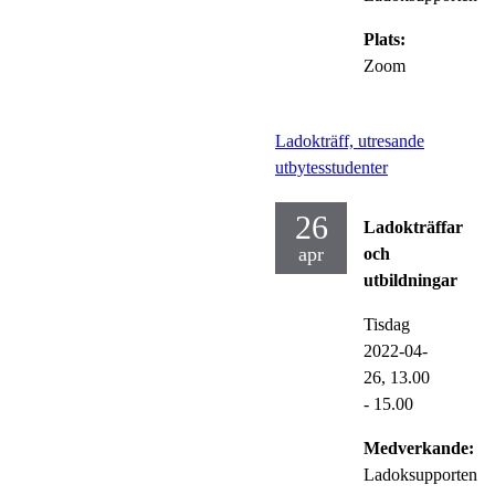
Plats:
Zoom
Ladokträff, utresande
utbytesstudenter
26
Ladokträffar
apr
och
utbildningar
Tisdag
2022-04-
26,
13.00
- 15.00
Medverkande:
Ladoksupporten