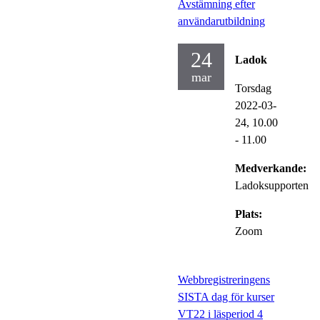
Avstämning efter
användarutbildning
24
Ladok
mar
Torsdag
2022-03-
24,
10.00
- 11.00
Medverkande:
Ladoksupporten
Plats:
Zoom
Webbregistreringens
SISTA dag för kurser
VT22 i läsperiod 4