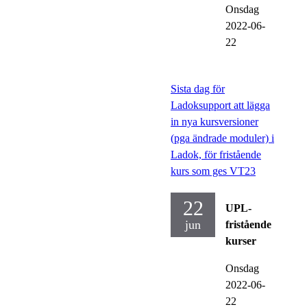
Onsdag
2022-06-
22
Sista dag för
Ladoksupport att lägga
in nya kursversioner
(pga ändrade moduler) i
Ladok, för fristående
kurs som ges VT23
22
UPL-
jun
fristående
kurser
Onsdag
2022-06-
22