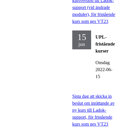
kursversion till Ladok-
support (vid ändrade
moduler), för fristående
kurs som ges VT23
15
UPL-
jun
fristående
kurser
Onsdag
2022-06-
15
Sista dag att skicka in
beslut om inrättande av
ny kurs till Ladok-
support, för fristående
kurs som ges VT23