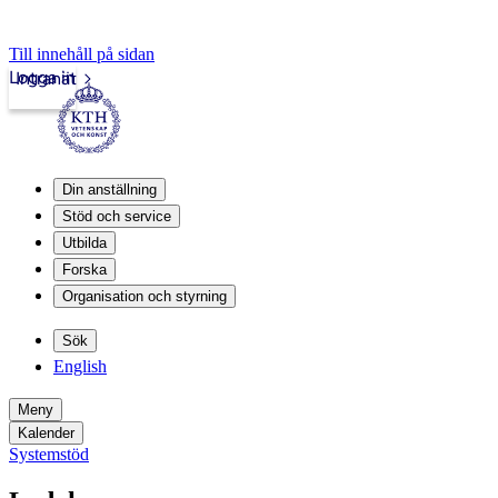
Till innehåll på sidan
Logga in
Intranät
Din anställning
Stöd och service
Utbilda
Forska
Organisation och styrning
Sök
English
Meny
Kalender
Systemstöd