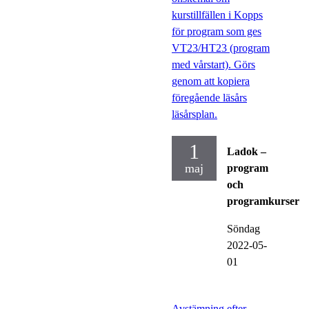
kurstillfällen i Kopps
för program som ges
VT23/HT23 (program
med vårstart). Görs
genom att kopiera
föregående läsårs
läsårsplan.
1
Ladok –
maj
program
och
programkurser
Söndag
2022-05-
01
Avstämning efter