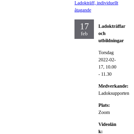
Ladokträff, individuellt
åtagande
17
Ladokträffar
feb
och
utbildningar
Torsdag
2022-02-
17,
10.00
- 11.30
Medverkande:
Ladoksupporten
Plats:
Zoom
Videolän
k: