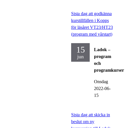
Sista dag att godkänna
kurstillfällen i Kopps
för läsåret VT23/HT23
(program med vårstart)
15
Ladok –
jun
program
och
programkurser
Onsdag
2022-06-
15
Sista dag att skicka in
beslut om ny