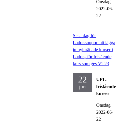
Onsdag
2022-06-
22
Sista dag för
Ladoksupport att lägga
in nyinrättade kurser i
Ladok, för fristående
kurs som ges VT23
22
UPL-
jun
fristående
kurser
Onsdag
2022-06-
22