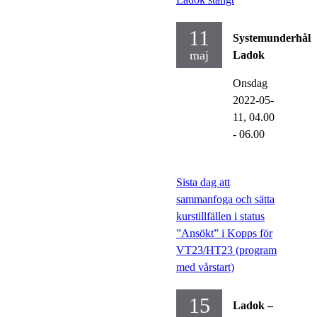
11
Systemunderhåll
maj
Ladok
Onsdag
2022-05-
11,
04.00
- 06.00
Sista dag att
sammanfoga och sätta
kurstillfällen i status
”Ansökt” i Kopps för
VT23/HT23 (program
med vårstart)
15
Ladok –