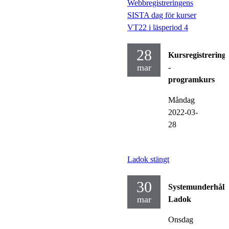
Webbregistreringens
SISTA dag för kurser
VT22 i läsperiod 4
28
Kursregistrering
mar
-
programkurs
Måndag
2022-03-
28
Ladok stängt
30
Systemunderhåll
mar
Ladok
Onsdag