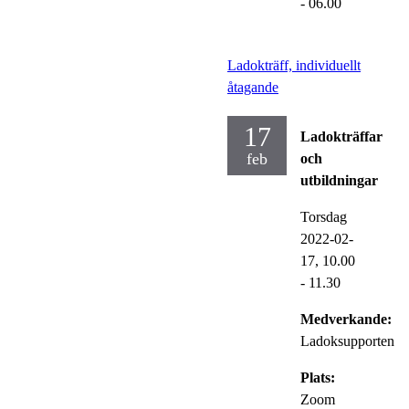
- 06.00
Ladokträff, individuellt
åtagande
17
Ladokträffar
feb
och
utbildningar
Torsdag
2022-02-
17,
10.00
- 11.30
Medverkande:
Ladoksupporten
Plats:
Zoom