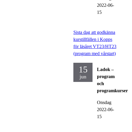
2022-06-
15
Sista dag att godkänna
kurstillfällen i Kopps
för läsåret VT23/HT23
(program med vårstart)
15
Ladok –
jun
program
och
programkurser
Onsdag
2022-06-
15