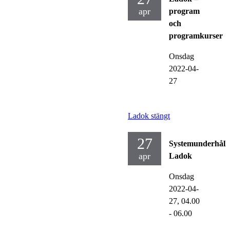
apr
program
och
programkurser
Onsdag
2022-04-
27
Ladok stängt
27
Systemunderhåll
apr
Ladok
Onsdag
2022-04-
27,
04.00
- 06.00