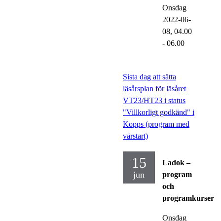
Onsdag
2022-06-
08,
04.00
- 06.00
Sista dag att sätta
läsårsplan för läsåret
VT23/HT23 i status
"Villkorligt godkänd" i
Kopps (program med
vårstart)
15
Ladok –
jun
program
och
programkurser
Onsdag