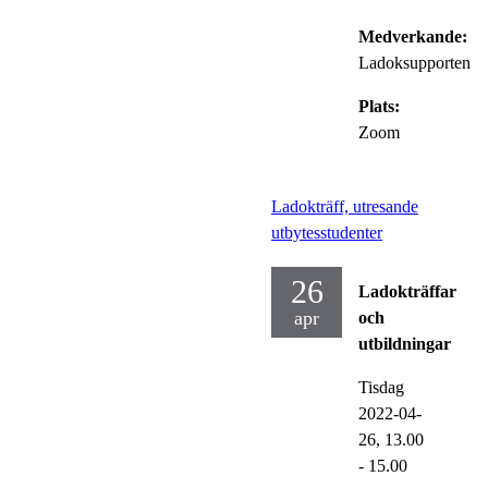
Medverkande:
Ladoksupporten
Plats:
Zoom
Ladokträff, utresande
utbytesstudenter
26
Ladokträffar
apr
och
utbildningar
Tisdag
2022-04-
26,
13.00
- 15.00