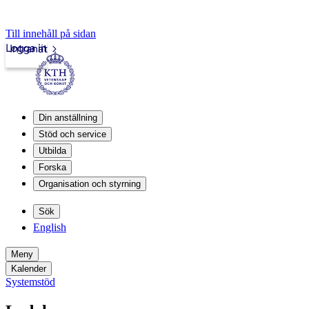
Till innehåll på sidan
Logga in
Intranät
Din anställning
Stöd och service
Utbilda
Forska
Organisation och styrning
Sök
English
Meny
Kalender
Systemstöd