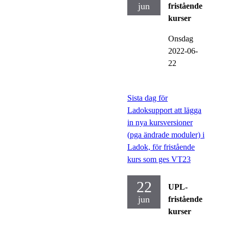
jun
fristående
kurser
Onsdag
2022-06-
22
Sista dag för
Ladoksupport att lägga
in nya kursversioner
(pga ändrade moduler) i
Ladok, för fristående
kurs som ges VT23
22
UPL-
jun
fristående
kurser