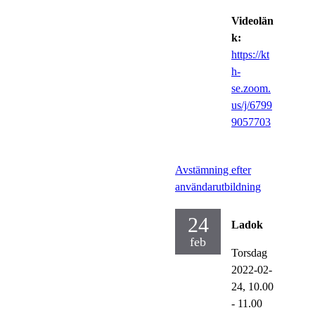
Videolän
k:
https://kt
h-
se.zoom.
us/j/6799
9057703
Avstämning efter
användarutbildning
24
Ladok
feb
Torsdag
2022-02-
24,
10.00
- 11.00