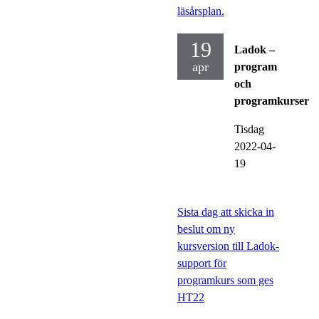
läsårsplan.
19
Ladok –
apr
program
och
programkurser
Tisdag
2022-04-
19
Sista dag att skicka in
beslut om ny
kursversion till Ladok-
support för
programkurs som ges
HT22