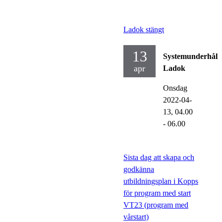
Ladok stängt
13
Systemunderhåll
apr
Ladok
Onsdag
2022-04-
13,
04.00
- 06.00
Sista dag att skapa och
godkänna
utbildningsplan i Kopps
för program med start
VT23 (program med
vårstart)