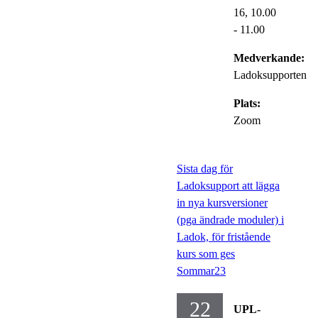
16,
10.00
- 11.00
Medverkande:
Ladoksupporten
Plats:
Zoom
Sista dag för
Ladoksupport att lägga
in nya kursversioner
(pga ändrade moduler) i
Ladok, för fristående
kurs som ges
Sommar23
22
UPL-