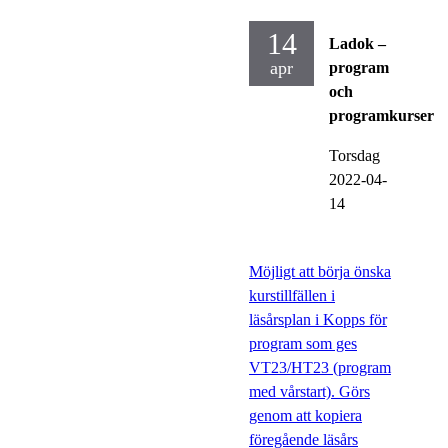
14
Ladok –
apr
program
och
programkurser
Torsdag
2022-04-
14
Möjligt att börja önska
kurstillfällen i
läsårsplan i Kopps för
program som ges
VT23/HT23 (program
med vårstart). Görs
genom att kopiera
föregående läsårs