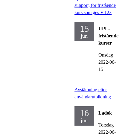
support, för fristående
kurs som ges VT23
15
UPL-
jun
fristående
kurser
Onsdag
2022-06-
15
Avstämning efter
användarutbildning
16
Ladok
jun
Torsdag
2022-06-