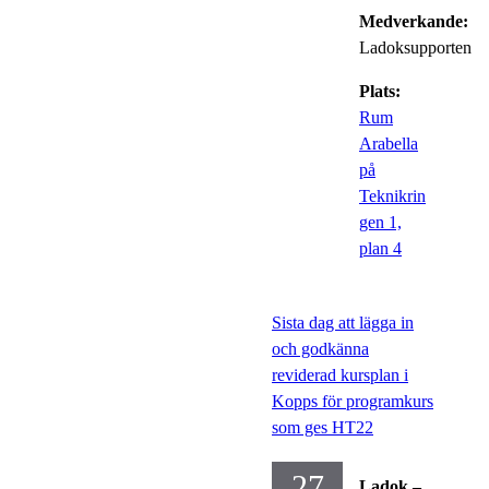
Medverkande:
Ladoksupporten
Plats:
Rum
Arabella
på
Teknikrin
gen 1,
plan 4
Sista dag att lägga in
och godkänna
reviderad kursplan i
Kopps för programkurs
som ges HT22
27
Ladok –