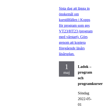
Sista dag att lägga in
önskemål om
kurstillfällen i Kopps
för program som ges
VT23/HT23 (program
med vårstart). Görs
genom att kopiera
föregående läsårs
läsårsplan.
1
Ladok –
maj
program
och
programkurser
Söndag
2022-05-
01