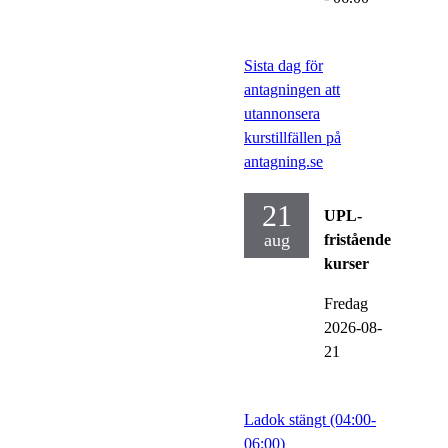
Sista dag för
antagningen att
utannonsera
kurstillfällen på
antagning.se
21
UPL-
aug
fristående
kurser
Fredag
2026-08-
21
Ladok stängt (04:00-
06:00)