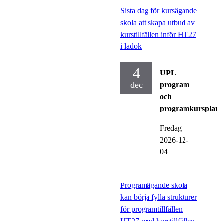
Sista dag för kursägande
skola att skapa utbud av
kurstillfällen inför HT27
i ladok
4
UPL -
dec
program
och
programkursplan
Fredag
2026-12-
04
Programägande skola
kan börja fylla strukturer
för programtillfällen
HT27 med kurstillfällen