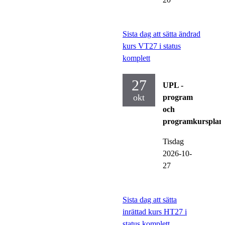
Sista dag att sätta ändrad
kurs VT27 i status
komplett
27
UPL -
okt
program
och
programkursplan
Tisdag
2026-10-
27
Sista dag att sätta
inrättad kurs HT27 i
status komplett