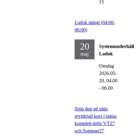
15
Ladok stängt (04:00-
06:00)
20
Systemunderhåll
maj
Ladok
Onsdag
2026-05-
20,
04.00
- 06.00
Sista dag att sätta
reviderad kurs i status
komplett inför VT27
och Sommar27