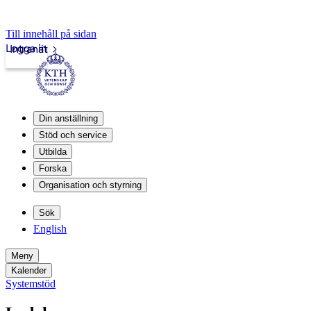
Till innehåll på sidan
Logga in
Intranät
Din anställning
Stöd och service
Utbilda
Forska
Organisation och styrning
Sök
English
Meny
Kalender
Systemstöd