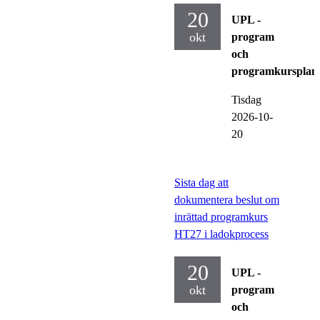
20
UPL -
okt
program
och
programkursplan
Tisdag
2026-10-
20
Sista dag att
dokumentera beslut om
inrättad programkurs
HT27 i ladokprocess
20
UPL -
okt
program
och