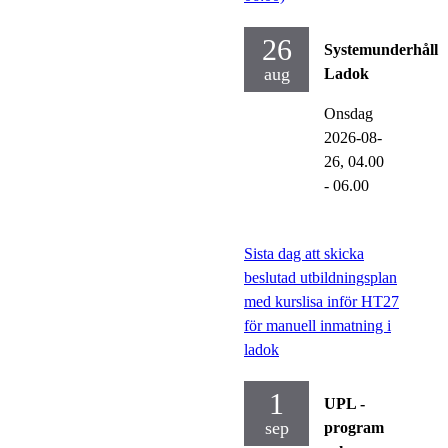
26
Systemunderhåll
aug
Ladok
Onsdag
2026-08-
26,
04.00
- 06.00
Sista dag att skicka
beslutad utbildningsplan
med kurslisa inför HT27
för manuell inmatning i
ladok
1
UPL -
sep
program