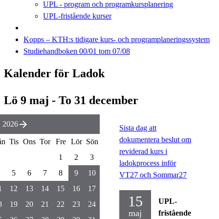
UPL - program och programkursplanering
UPL-fristående kurser
Kopps – KTH:s tidigare kurs- och programplaneringssystem
Studiehandboken 00/01 tom 07/08
Kalender för Ladok
Lö 9 maj - To 31 december
 2026
Sista dag att
dokumentera beslut om
ån
Tis
Ons
Tor
Fre
Lör
Sön
reviderad kurs i
1
2
3
ladokprocess inför
5
6
7
8
9
10
VT27 och Sommar27
1
12
13
14
15
16
17
15
UPL-
8
19
20
21
22
23
24
maj
fristående