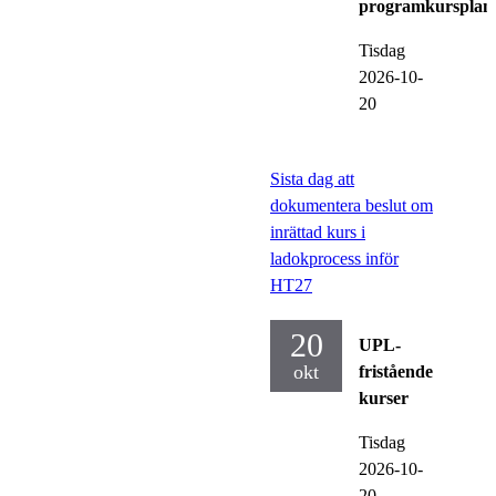
programkursplan
Tisdag
2026-10-
20
Sista dag att
dokumentera beslut om
inrättad kurs i
ladokprocess inför
HT27
20
UPL-
okt
fristående
kurser
Tisdag
2026-10-
20