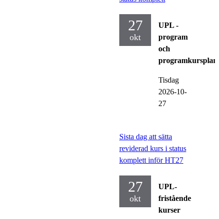
27
UPL -
okt
program
och
programkursplan
Tisdag
2026-10-
27
Sista dag att sätta
reviderad kurs i status
komplett inför HT27
27
UPL-
okt
fristående
kurser