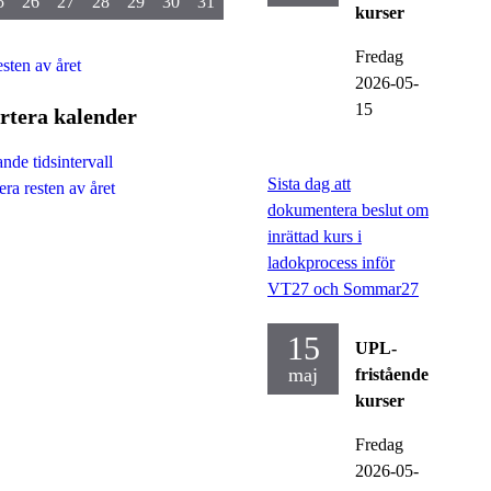
5
26
27
28
29
30
31
kurser
Fredag
esten av året
2026-05-
15
rtera kalender
nde tidsintervall
Sista dag att
ra resten av året
dokumentera beslut om
inrättad kurs i
ladokprocess inför
VT27 och Sommar27
15
UPL-
maj
fristående
kurser
Fredag
2026-05-