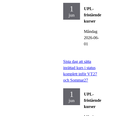
1
UPL-
jun
fristående
kurser
Måndag
2026-06-
01
Sista dag att sätta
inrättad kurs i status
komplett inför VT27
och Sommar27
1
UPL-
jun
fristående
kurser