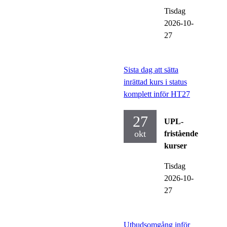
Tisdag
2026-10-
27
Sista dag att sätta
inrättad kurs i status
komplett inför HT27
27
UPL-
okt
fristående
kurser
Tisdag
2026-10-
27
Utbudsomgång inför