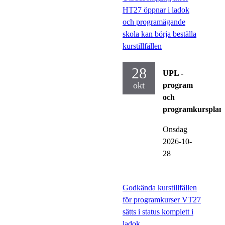
HT27 öppnar i ladok
och programägande
skola kan börja beställa
kurstillfällen
28
UPL -
okt
program
och
programkursplan
Onsdag
2026-10-
28
Godkända kurstillfällen
för programkurser VT27
sätts i status komplett i
ladok