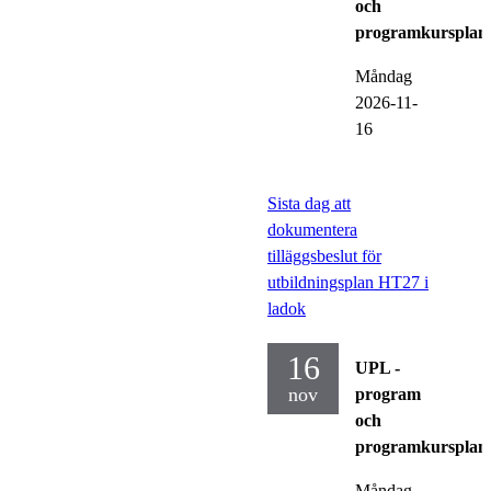
och
programkursplan
Måndag
2026-11-
16
Sista dag att
dokumentera
tilläggsbeslut för
utbildningsplan HT27 i
ladok
16
UPL -
nov
program
och
programkursplan
Måndag