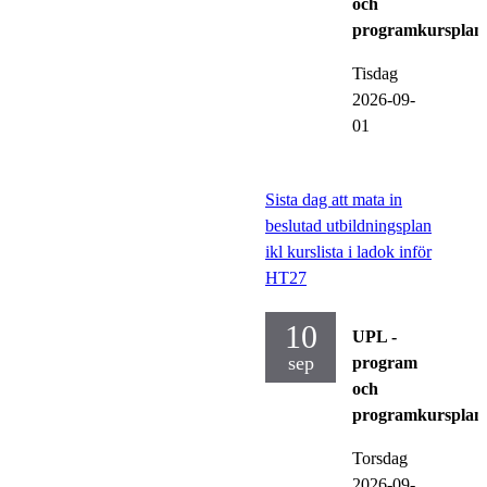
och
programkursplan
Tisdag
2026-09-
01
Sista dag att mata in
beslutad utbildningsplan
ikl kurslista i ladok inför
HT27
10
UPL -
sep
program
och
programkursplan
Torsdag
2026-09-