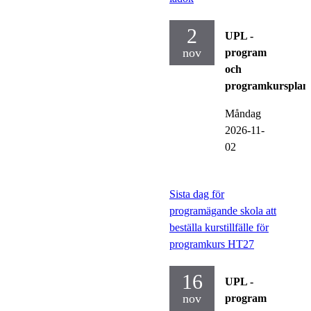
2
UPL -
nov
program
och
programkursplan
Måndag
2026-11-
02
Sista dag för
programägande skola att
beställa kurstillfälle för
programkurs HT27
16
UPL -
nov
program