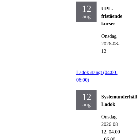
12
UPL-
aug
fristående
kurser
Onsdag
2026-08-
12
Ladok stängt (04:00-
06:00)
12
Systemunderhåll
aug
Ladok
Onsdag
2026-08-
12,
04.00
- 06.00