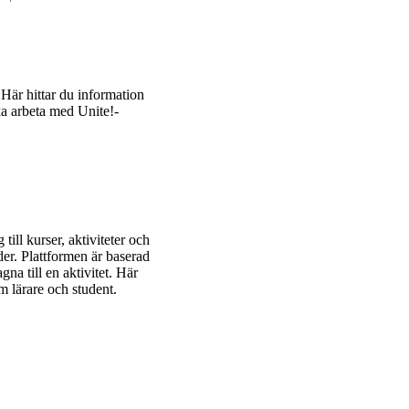
 Här hittar du information
ka arbeta med Unite!-
till kurser, aktiviteter och
der. Plattformen är baserad
na till en aktivitet. Här
 lärare och student.