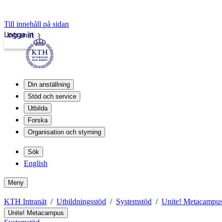
Till innehåll på sidan
Logga in
Intranät
Din anställning
Stöd och service
Utbilda
Forska
Organisation och styrning
Sök
English
Meny
KTH Intranät
Utbildningsstöd
Systemstöd
Unite! Metacampu
Unite! Metacampus