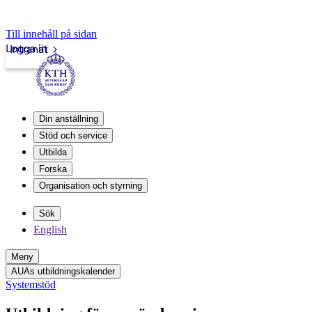
Till innehåll på sidan
Logga in
Intranät
Din anställning
Stöd och service
Utbilda
Forska
Organisation och styrning
Sök
English
Meny
AUAs utbildningskalender
Systemstöd