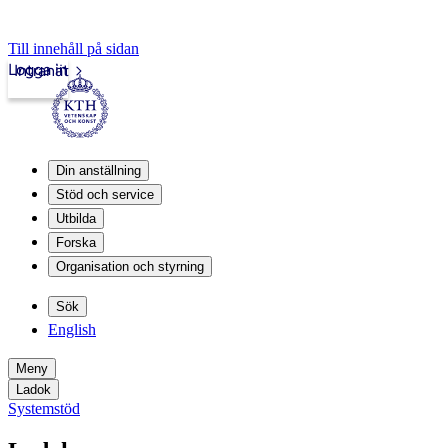
Till innehåll på sidan
Logga in
Intranät
Din anställning
Stöd och service
Utbilda
Forska
Organisation och styrning
Sök
English
Meny
Ladok
Systemstöd