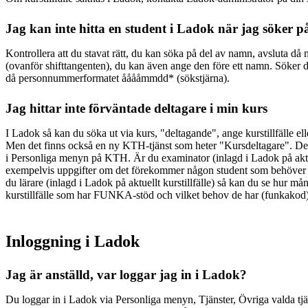
Jag kan inte hitta en student i Ladok när jag söker 
Kontrollera att du stavat rätt, du kan söka på del av namn, avsluta då
(ovanför shifttangenten), du kan även ange den före ett namn. Söker
då personnummerformatet ååååmmdd* (sökstjärna).
Jag hittar inte förväntade deltagare i min kurs
I Ladok så kan du söka ut via kurs, "deltagande", ange kurstillfälle elle
Men det finns också en ny KTH-tjänst som heter "Kursdeltagare". Den
i Personliga menyn på KTH. Är du examinator (inlagd i Ladok på aktu
exempelvis uppgifter om det förekommer någon student som behöver
du lärare (inlagd i Ladok på aktuellt kurstillfälle) så kan du se hur må
kurstillfälle som har FUNKA-stöd och vilket behov de har (funkakod)
Inloggning i Ladok
Jag är anställd, var loggar jag in i Ladok?
Du loggar in i Ladok via Personliga menyn, Tjänster, Övriga valda tjä