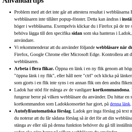
Användartips
Problem med att det inte går att attestera resultat i webbläsarna 
webbläsaren inte tillåter popup-fönster. Detta kan ändras i
instä
höger i webbläsarna. Exempelvis klickar du i Firefox på de tre
behöva lägga till den specifika
sidan
som ska hanteras i Lado
användare.
Vi rekommenderar att du använder följande
webbläsare när 
Firefox, Google Chrome eller Microsoft Edge. Kontrollera att d
webbläsaren.
Arbeta i flera flikar.
Öppna en länk i en ny flik genom att höge
"öppna länk i ny flik", eller håll nere "ctrl" och klicka på länk
som gjorts i en flik inte syns i en annan flik om den andra flike
Ladok har stöd för många av de vanligare
kortkommandona
.
fungerar beror på vilken webbläsare du använder. Du hittar en
kortkommandon som Ladokkonsortiet har gjort, på
denna länk
.
Autofyll/automatiska förslag
. Ladok ger inga förslag på text n
du noterar att du får sådana förslag så är det för att din webbläs
stänga av eller slå på denna funktion behöver du gå till inställn