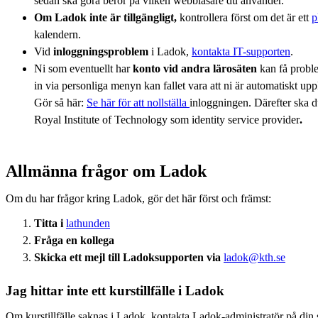
sedan ska göra beror på vilken webbläsare du använder.
Om Ladok inte är tillgängligt,
kontrollera först om det är ett
p
kalendern.
Vid
inloggningsproblem
i Ladok,
kontakta IT-supporten
.
Ni som eventuellt har
konto vid andra lärosäten
kan få probl
in via personliga menyn kan fallet vara att ni är automatiskt uppk
Gör så här:
Se här för att nollställa
inloggningen. Därefter ska d
Royal Institute of Technology som identity service provider
.
Allmänna frågor om Ladok
Om du har frågor kring Ladok, gör det här först och främst:
Titta i
lathunden
Fråga en kollega
Skicka ett mejl till Ladoksupporten via
ladok@kth.se
Jag hittar inte ett kurstillfälle i Ladok
Om kurstillfälle saknas i Ladok, kontakta Ladok-administratör på din 