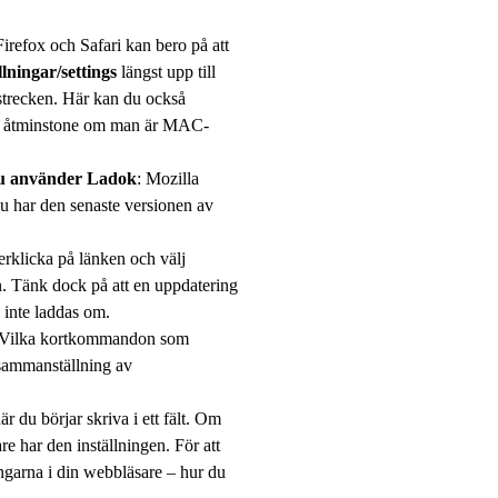
Firefox och Safari kan bero på att
llningar/settings
längst upp till
 strecken. Här kan du också
k, åtminstone om man är MAC-
du använder Ladok
: Mozilla
u har den senaste versionen av
rklicka på länken och välj
en. Tänk dock på att en uppdatering
n inte laddas om.
 Vilka kortkommandon som
 sammanställning av
är du börjar skriva i ett fält. Om
are har den inställningen. För att
ingarna i din webbläsare – hur du