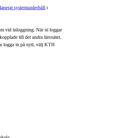
lanerat systemunderhåll
i
em vid inloggning. När ni loggar
opplade till det andra lärosätet.
u logga in på nytt, välj KTH
skola