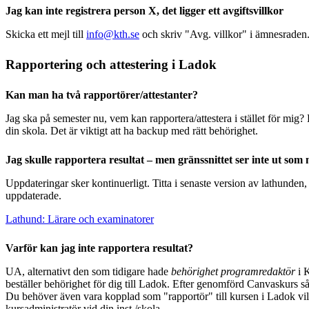
Jag kan inte registrera person X, det ligger ett avgiftsvillkor
Skicka ett mejl till
info@kth.se
och skriv "Avg. villkor" i ämnesraden
Rapportering och attestering i Ladok
Kan man ha två rapportörer/attestanter?
Jag ska på semester nu, vem kan rapportera/attestera i stället för mig? 
din skola. Det är viktigt att ha backup med rätt behörighet.
Jag skulle rapportera resultat – men gränssnittet ser inte ut som
Uppdateringar sker kontinuerligt. Titta i senaste version av lathunden,
uppdaterade.
Lathund: Lärare och examinatorer
Varför kan jag inte rapportera resultat?
UA, alternativt den som tidigare hade
behörighet programredaktör
i K
beställer behörighet för dig till Ladok. Efter genomförd Canvaskurs så f
Du behöver även vara kopplad som "rapportör" till kursen i Ladok vil
kursadministratör vid din inst./skola.