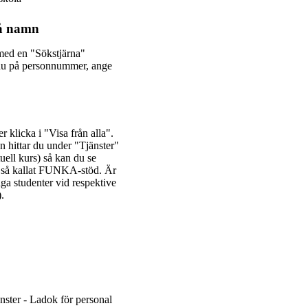
på namn
 med en "Sökstjärna"
 du på personnummer, ange
r klicka i "Visa från alla".
 hittar du under "Tjänster"
ell kurs) så kan du se
 så kallat FUNKA-stöd. Är
nga studenter vid respektive
.
nster - Ladok för personal