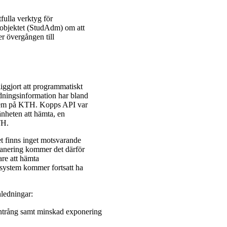
tfulla verktyg för
a objektet (StudAdm) om att
er övergången till
iggjort att programmatiskt
ningsinformation har bland
ystem på KTH. Kopps API var
mänheten att hämta, en
TH.
t finns inget motsvarande
lanering kommer det därför
are att hämta
 system kommer fortsatt ha
nledningar:
aintrång samt minskad exponering