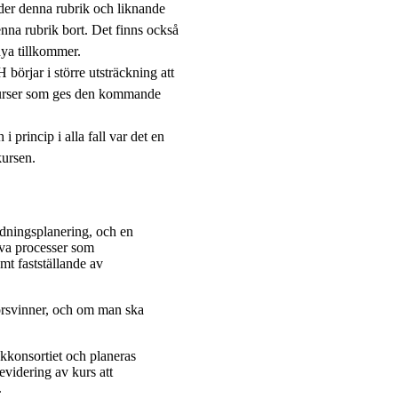
der denna rubrik och liknande
enna rubrik bort. Det finns också
nya tillkommer.
börjar i större utsträckning att
a kurser som ges den kommande
 princip i alla fall var det en
kursen.
ldningsplanering, och en
tiva processer som
mt fastställande av
försvinner, och om man ska
okkonsortiet och planeras
videring av kurs att
.