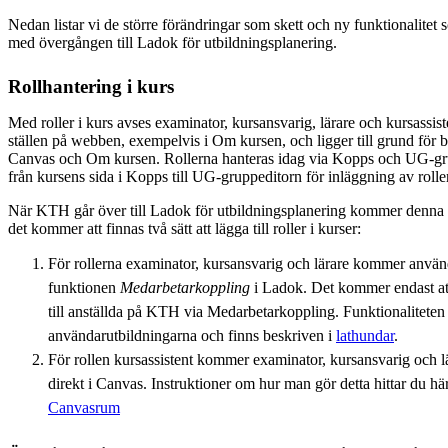
Nedan listar vi de större förändringar som skett och ny funktionalitet
med övergången till Ladok för utbildningsplanering.
Rollhantering i kurs
Med roller i kurs avses examinator, kursansvarig, lärare och kursassist
ställen på webben, exempelvis i Om kursen, och ligger till grund för b
Canvas och Om kursen. Rollerna hanteras idag via Kopps och UG-grup
från kursens sida i Kopps till UG-gruppeditorn för inläggning av rolle
När KTH går över till Ladok för utbildningsplanering kommer denna h
det kommer att finnas två sätt att lägga till roller i kurser:
För rollerna examinator, kursansvarig och lärare kommer använd
funktionen
Medarbetarkoppling
i Ladok. Det kommer endast att v
till anställda på KTH via Medarbetarkoppling. Funktionalitete
användarutbildningarna och finns beskriven i
lathundar
.
För rollen kursassistent kommer examinator, kursansvarig och lä
direkt i Canvas. Instruktioner om hur man gör detta hittar du hä
Canvasrum