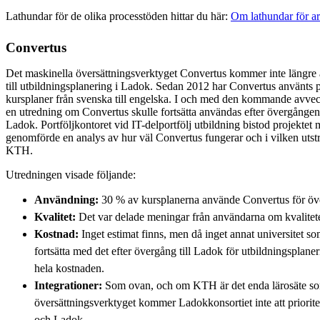
Lathundar för de olika processtöden hittar du här:
Om lathundar för a
Convertus
Det maskinella översättningsverktyget Convertus kommer inte längre
till utbildningsplanering i Ladok. Sedan 2012 har Convertus använts
kursplaner från svenska till engelska. I och med den kommande avve
en utredning om Convertus skulle fortsätta användas efter övergången t
Ladok. Portföljkontoret vid IT-delportfölj utbildning bistod projekte
genomförde en analys av hur väl Convertus fungerar och i vilken uts
KTH.
Utredningen visade följande:
Användning:
30 % av kursplanerna använde Convertus för öve
Kvalitet:
Det var delade meningar från användarna om kvalitete
Kostnad:
Inget estimat finns, men då inget annat universitet 
fortsätta med det efter övergång till Ladok för utbildningsplan
hela kostnaden.
Integrationer:
Som ovan, och om KTH är det enda lärosäte s
översättningsverktyget kommer Ladokkonsortiet inte att priorit
och Ladok.