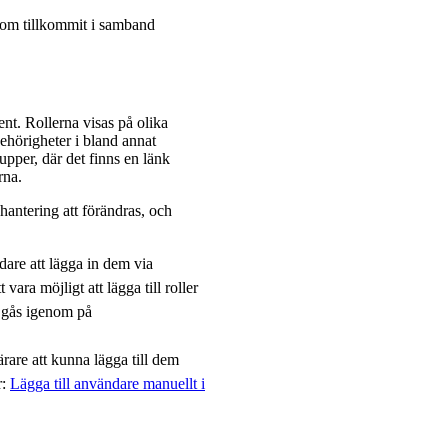
 som tillkommit i samband
ent. Rollerna visas på olika
ehörigheter i bland annat
per, där det finns en länk
rna.
antering att förändras, och
are att lägga in dem via
ara möjligt att lägga till roller
n gås igenom på
rare att kunna lägga till dem
r:
Lägga till användare manuellt i