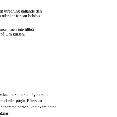
en utredning gällande den
rubriker fortsatt behövs
sen men inte tillhör
s på Om kursen.
ulle kunna kontakta någon som
rad eller pågår. Eftersom
st är samma person, kan examinator
aknas.