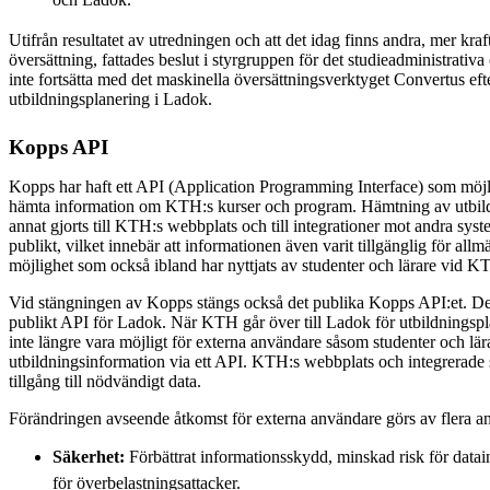
Utifrån resultatet av utredningen och att det idag finns andra, mer kraf
översättning, fattades beslut i styrgruppen för det studieadministrativ
inte fortsätta med det maskinella översättningsverktyget Convertus eft
utbildningsplanering i Ladok.
Kopps API
Kopps har haft ett API (Application Programming Interface) som möjl
hämta information om KTH:s kurser och program. Hämtning av utbild
annat gjorts till KTH:s webbplats och till integrationer mot andra s
publikt, vilket innebär att informationen även varit tillgänglig för all
möjlighet som också ibland har nyttjats av studenter och lärare vid K
Vid stängningen av Kopps stängs också det publika Kopps API:et. De
publikt API för Ladok. När KTH går över till Ladok för utbildningsp
inte längre vara möjligt för externa användare såsom studenter och lär
utbildningsinformation via ett API. KTH:s webbplats och integrerade
tillgång till nödvändigt data.
Förändringen avseende åtkomst för externa användare görs av flera a
Säkerhet:
Förbättrat informationsskydd, minskad risk för dat
för överbelastningsattacker.