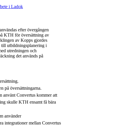
rbete i Ladok
 användas efter övergången
 på KTH för översättning av
cklingen av Kopps gjordes
ill utbildningsplanering i
t med utredningen och
träckning det används på
rsättning.
n på översättningarna.
som använt Convertus kommer att
ering skulle KTH ensamt få bära
om använder
era integrationer mellan Convertus