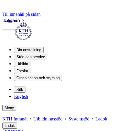
Till innehåll på sidan
Logga in
Intranät
Din anställning
Stöd och service
Utbilda
Forska
Organisation och styrning
Sök
English
Meny
KTH Intranät
Utbildningsstöd
Systemstöd
Ladok
Ladok