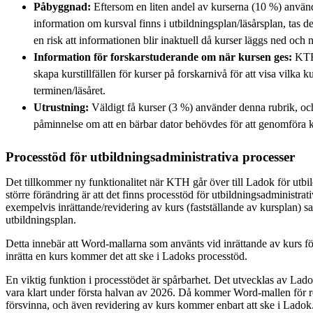
Påbyggnad:
Eftersom en liten andel av kurserna (10 %) använ
information om kursval finns i utbildningsplan/läsårsplan, tas d
en risk att informationen blir inaktuell då kurser läggs ned och 
Information för forskarstuderande om när kursen ges:
KTH 
skapa kurstillfällen för kurser på forskarnivå för att visa vilk
terminen/läsåret.
Utrustning:
Väldigt få kurser (3 %) använder denna rubrik, och i
påminnelse om att en bärbar dator behövdes för att genomföra 
Processtöd för utbildningsadministrativa processer
Det tillkommer ny funktionalitet när KTH går över till Ladok för utbi
större förändring är att det finns processtöd för utbildningsadministra
exempelvis inrättande/revidering av kurs (fastställande av kursplan) sa
utbildningsplan.
Detta innebär att Word-mallarna som använts vid inrättande av kurs 
inrätta en kurs kommer det att ske i Ladoks processtöd.
En viktig funktion i processtödet är spårbarhet. Det utvecklas av Lad
vara klart under första halvan av 2026. Då kommer Word-mallen för re
försvinna, och även revidering av kurs kommer enbart att ske i Ladok