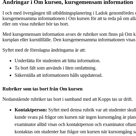
Ändringar i Om kursen, kursgemensam information
I och med övergången till utbildningsplanering i Ladok genomfördes 
kursgemensamma informationen i Om kursen för att ta reda på om alla 
eller om vissa rubriker bör tas bort.
Med kursgemensam information avses de rubriker som finns på Om kur
kursplan eller kurstillfälle. Den kursgemensamma informationen visa
Syftet med de föreslagna ändringarna är att:
Underlätta för studenten att hitta information.
Ta bort fält som används i liten omfattning.
Säkerställa att informationen hålls uppdaterad.
Rubriker som tas bort från Om kursen
Nedanstående rubriker tas bort i samband med att Kopps tas ur drift.
Kontaktperson:
Syftet med denna rubrik var att studenter sk
kunde svara på frågor om kursen när ingen kursomgång är plane
examinator alltid visas och kontaktperson och examinator ofta
kontaktas om studenter har frågor om kursen när kursomgång s