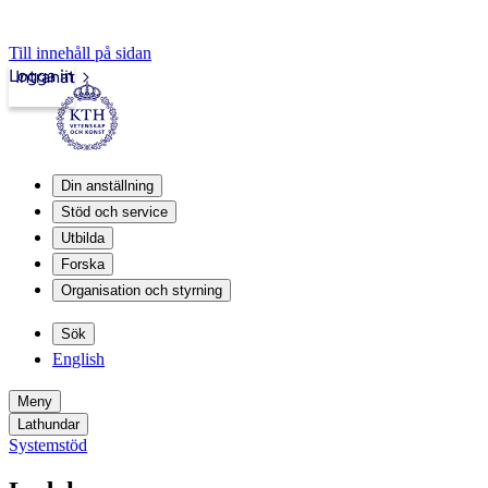
Till innehåll på sidan
Logga in
Intranät
Din anställning
Stöd och service
Utbilda
Forska
Organisation och styrning
Sök
English
Meny
Lathundar
Systemstöd