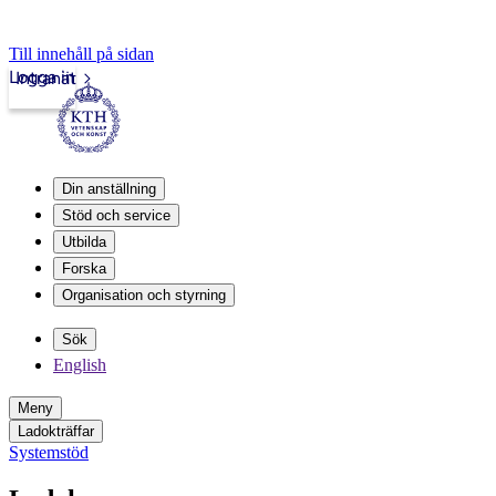
Till innehåll på sidan
Logga in
Intranät
Din anställning
Stöd och service
Utbilda
Forska
Organisation och styrning
Sök
English
Meny
Ladokträffar
Systemstöd