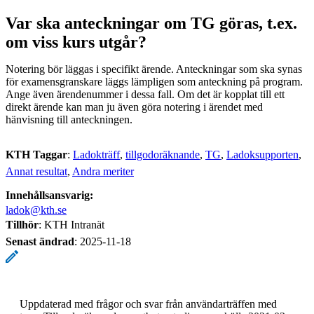
Var ska anteckningar om TG göras, t.ex.
om viss kurs utgår?
Notering bör läggas i specifikt ärende. Anteckningar som ska synas
för examensgranskare läggs lämpligen som anteckning på program.
Ange även ärendenummer i dessa fall. Om det är kopplat till ett
direkt ärende kan man ju även göra notering i ärendet med
hänvisning till anteckningen.
KTH Taggar
:
Ladokträff
tillgodoräknande
TG
Ladoksupporten
Annat resultat
Andra meriter
Innehållsansvarig:
ladok@kth.se
Tillhör
: KTH Intranät
Senast ändrad
:
2025-11-18
Uppdaterad med frågor och svar från användarträffen med