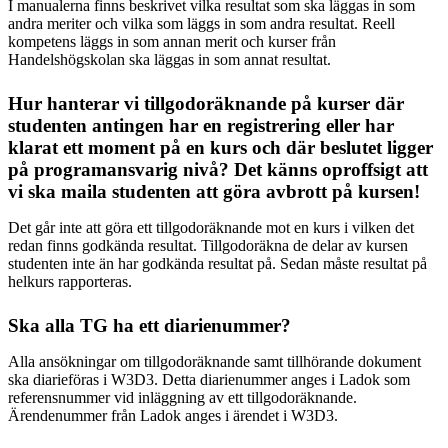
I manualerna finns beskrivet vilka resultat som ska läggas in som
andra meriter och vilka som läggs in som andra resultat. Reell
kompetens läggs in som annan merit och kurser från
Handelshögskolan ska läggas in som annat resultat.
Hur hanterar vi tillgodoräknande på kurser där
studenten antingen har en registrering eller har
klarat ett moment på en kurs och där beslutet ligger
på programansvarig nivå? Det känns oproffsigt att
vi ska maila studenten att göra avbrott på kursen!
Det går inte att göra ett tillgodoräknande mot en kurs i vilken det
redan finns godkända resultat. Tillgodoräkna de delar av kursen
studenten inte än har godkända resultat på. Sedan måste resultat på
helkurs rapporteras.
Ska alla TG ha ett diarienummer?
Alla ansökningar om tillgodoräknande samt tillhörande dokument
ska diarieföras i W3D3. Detta diarienummer anges i Ladok som
referensnummer vid inläggning av ett tillgodoräknande.
Ärendenummer från Ladok anges i ärendet i W3D3.