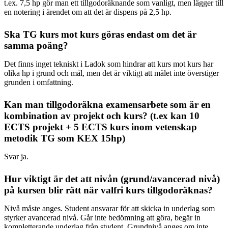
t.ex. 7,5 hp gör man ett tillgodoräknande som vanligt, men lägger till
en notering i ärendet om att det är dispens på 2,5 hp.
Ska TG kurs mot kurs göras endast om det är
samma poäng?
Det finns inget tekniskt i Ladok som hindrar att kurs mot kurs har
olika hp i grund och mål, men det är viktigt att målet inte överstiger
grunden i omfattning.
Kan man tillgodoräkna examensarbete som är en
kombination av projekt och kurs? (t.ex kan 10
ECTS projekt + 5 ECTS kurs inom vetenskap
metodik TG som KEX 15hp)
Svar ja.
Hur viktigt är det att nivån (grund/avancerad nivå)
på kursen blir rätt när valfri kurs tillgodoräknas?
Nivå måste anges. Student ansvarar för att skicka in underlag som
styrker avancerad nivå. Går inte bedömning att göra, begär in
kompletterande underlag från student. Grundnivå anges om inte