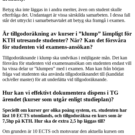
Betyg ska inte läggas in i andra meriter, även om student skulle
efterfråga det. Undantaget är vissa särskilda samarbeten. I dessa fall
står det uttryckt i samarbetsavtalet att betyg ska framgå i examen.
Är tillgodoräkning av kurser i ”klump” lämpligt för
KTH utresande studenter? När? Kan det försvåra
för studenten vid examens-ansökan?
Tillgodoräknande i klump ska undvikas i möjligaste mån. Det kan
försvåra för studenten vid examensansökan om studenten endast vill
ha vissa delar ur ”klumpen” med i examen. Man kan från början
fråga vad studenten ska använda tillgodoräknandet till (kandidat
och/eller master) för att underlätta vid tillgodoräknande.
Hur kan vi effektivt dokumentera dispens i TG
ärendet (kurser som utgår enligt studieplan)?
Speciellt om kurser ger olika poäng system, ex. studenten har
läst 10 ECTS utomlands, och tillgodoräkna en kurs som är
7,5hp på KTH. Hur ska de extra 2,5 hp läggas till?
Om grunden är 10 ECTS och motsvarar den aktuella kursen om