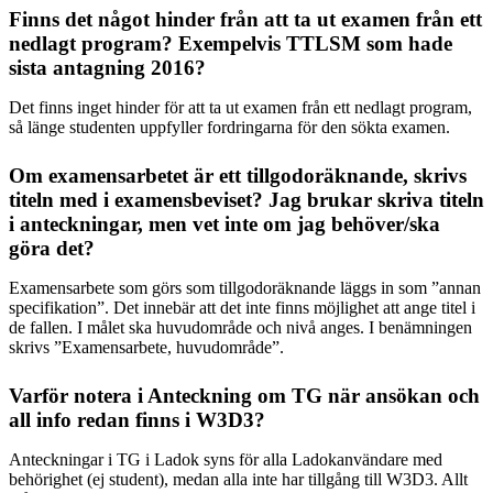
Finns det något hinder från att ta ut examen från ett
nedlagt program? Exempelvis TTLSM som hade
sista antagning 2016?
Det finns inget hinder för att ta ut examen från ett nedlagt program,
så länge studenten uppfyller fordringarna för den sökta examen.
Om examensarbetet är ett tillgodoräknande, skrivs
titeln med i examensbeviset? Jag brukar skriva titeln
i anteckningar, men vet inte om jag behöver/ska
göra det?
Examensarbete som görs som tillgodoräknande läggs in som ”annan
specifikation”. Det innebär att det inte finns möjlighet att ange titel i
de fallen. I målet ska huvudområde och nivå anges. I benämningen
skrivs ”Examensarbete, huvudområde”.
Varför notera i Anteckning om TG när ansökan och
all info redan finns i W3D3?
Anteckningar i TG i Ladok syns för alla Ladokanvändare med
behörighet (ej student), medan alla inte har tillgång till W3D3. Allt