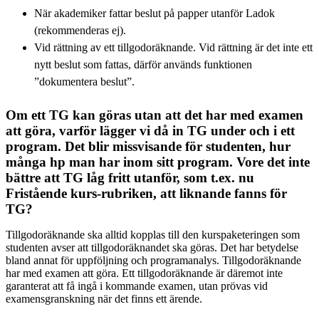
När akademiker fattar beslut på papper utanför Ladok
(rekommenderas ej).
Vid rättning av ett tillgodoräknande. Vid rättning är det inte ett
nytt beslut som fattas, därför används funktionen
”dokumentera beslut”.
Om ett TG kan göras utan att det har med examen
att göra, varför lägger vi då in TG under och i ett
program. Det blir missvisande för studenten, hur
många hp man har inom sitt program. Vore det inte
bättre att TG låg fritt utanför, som t.ex. nu
Fristående kurs-rubriken, att liknande fanns för
TG?
Tillgodoräknande ska alltid kopplas till den kurspaketeringen som
studenten avser att tillgodoräknandet ska göras. Det har betydelse
bland annat för uppföljning och programanalys. Tillgodoräknande
har med examen att göra. Ett tillgodoräknande är däremot inte
garanterat att få ingå i kommande examen, utan prövas vid
examensgranskning när det finns ett ärende.