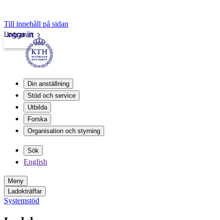
Till innehåll på sidan
Logga in
Intranät
Din anställning
Stöd och service
Utbilda
Forska
Organisation och styrning
Sök
English
Meny
Ladokträffar
Systemstöd