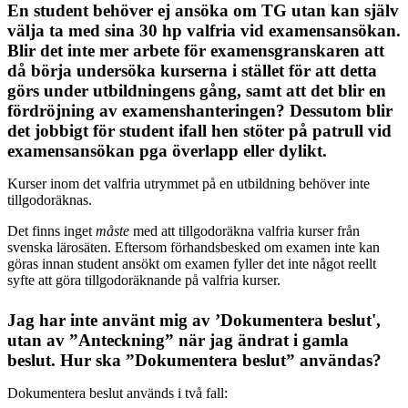
En student behöver ej ansöka om TG utan kan själv
välja ta med sina 30 hp valfria vid examensansökan.
Blir det inte mer arbete för examensgranskaren att
då börja undersöka kurserna i stället för att detta
görs under utbildningens gång, samt att det blir en
fördröjning av examenshanteringen? Dessutom blir
det jobbigt för student ifall hen stöter på patrull vid
examensansökan pga överlapp eller dylikt.
Kurser inom det valfria utrymmet på en utbildning behöver inte
tillgodoräknas.
Det finns inget
måste
med att tillgodoräkna valfria kurser från
svenska lärosäten. Eftersom förhandsbesked om examen inte kan
göras innan student ansökt om examen fyller det inte något reellt
syfte att göra tillgodoräknande på valfria kurser.
Jag har inte använt mig av ’Dokumentera beslut',
utan av ”Anteckning” när jag ändrat i gamla
beslut. Hur ska ”Dokumentera beslut” användas?
Dokumentera beslut används i två fall: