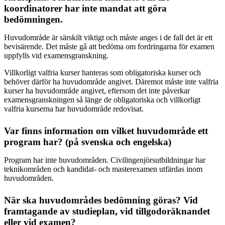
koordinatorer har inte mandat att göra
bedömningen.
Huvudområde är särskilt viktigt och måste anges i de fall det är ett
bevisärende. Det måste gå att bedöma om fordringarna för examen
uppfylls vid examensgranskning.
Villkorligt valfria kurser hanteras som obligatoriska kurser och
behöver därför ha huvudområde angivet. Däremot måste inte valfria
kurser ha huvudområde angivet, eftersom det inte påverkar
examensgranskningen så länge de obligatoriska och villkorligt
valfria kurserna har huvudområde redovisat.
Var finns information om vilket huvudområde ett
program har? (på svenska och engelska)
Program har inte huvudområden. Civilingenjörsutbildningar har
teknikområden och kandidat- och masterexamen utfärdas inom
huvudområden.
När ska huvudområdes bedömning göras? Vid
framtagande av studieplan, vid tillgodoräknandet
eller vid examen?