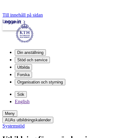
Till innehåll på sidan
Logga in
Intranät
Din anställning
Stöd och service
Utbilda
Forska
Organisation och styrning
Sök
English
Meny
AUAs utbildningskalender
Systemstöd