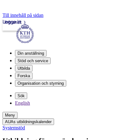
Till innehåll på sidan
Logga in
Intranät
Din anställning
Stöd och service
Utbilda
Forska
Organisation och styrning
Sök
English
Meny
AUAs utbildningskalender
Systemstöd