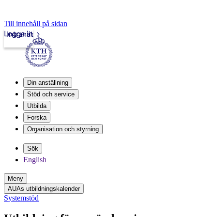
Till innehåll på sidan
Logga in
Intranät
Din anställning
Stöd och service
Utbilda
Forska
Organisation och styrning
Sök
English
Meny
AUAs utbildningskalender
Systemstöd