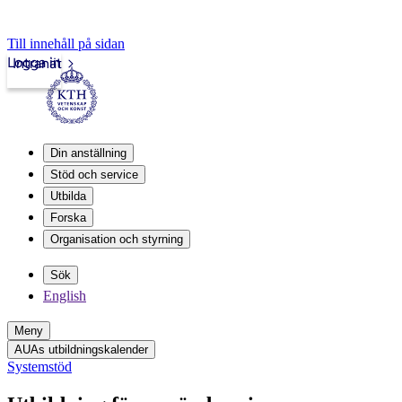
Till innehåll på sidan
Logga in
Intranät
Din anställning
Stöd och service
Utbilda
Forska
Organisation och styrning
Sök
English
Meny
AUAs utbildningskalender
Systemstöd