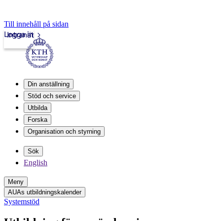
Till innehåll på sidan
Logga in
Intranät
Din anställning
Stöd och service
Utbilda
Forska
Organisation och styrning
Sök
English
Meny
AUAs utbildningskalender
Systemstöd