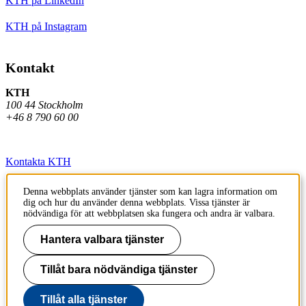
KTH på LinkedIn
KTH på Instagram
Kontakt
KTH
100 44 Stockholm
+46 8 790 60 00
Kontakta KTH
Jobba på KTH
Denna webbplats använder tjänster som kan lagra information om
dig och hur du använder denna webbplats. Vissa tjänster är
Press och media
nödvändiga för att webbplatsen ska fungera och andra är valbara.
Faktura och betalning KTH
Hantera valbara tjänster
Om KTH:s webbplatser
Tillåt bara nödvändiga tjänster
Tillgänglighetsredogörelse
Tillåt alla tjänster