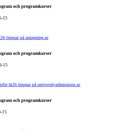
rogram och programkurser
5-15
t26 öppnar på antagning.se
rogram och programkurser
9-15
nför ht26 öppnar på universityadmissions.se
rogram och programkurser
0-15