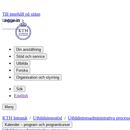
Till innehåll på sidan
Logga in
Intranät
Din anställning
Stöd och service
Utbilda
Forska
Organisation och styrning
Sök
English
Meny
KTH Intranät
Utbildningsstöd
Utbildningsadministrativa process
Kalender – program och programkurser