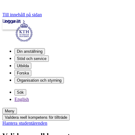
Till innehåll på sidan
Logga in
Intranät
Din anställning
Stöd och service
Utbilda
Forska
Organisation och styrning
Sök
English
Meny
Vaildera reell kompetens för tillträde
Hantera studentärenden