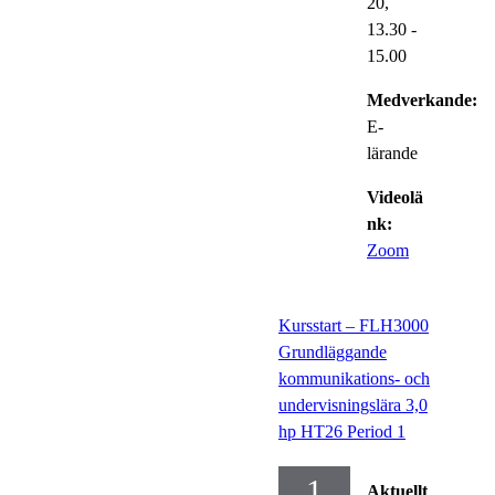
20,
13.30
-
15.00
Medverkande:
E-
lärande
Videolä
nk:
Zoom
Kursstart – FLH3000
Grundläggande
kommunikations- och
undervisningslära 3,0
hp HT26 Period 1
1
Aktuellt