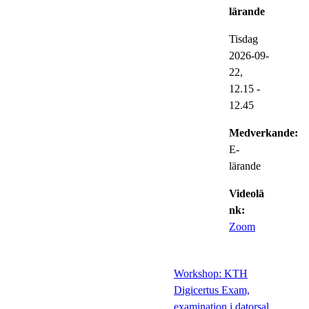
lärande
Tisdag
2026-09-
22,
12.15
-
12.45
Medverkande:
E-
lärande
Videolä
nk:
Zoom
Workshop: KTH
Digicertus Exam,
examination i datorsal