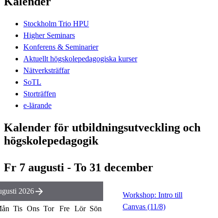
Kalender
Stockholm Trio HPU
Higher Seminars
Konferens & Seminarier
Aktuellt högskolepedagogiska kurser
Nätverksträffar
SoTL
Storträffen
e-lärande
Kalender för utbildningsutveckling och
högskolepedagogik
Fr 7 augusti - To 31 december
gusti 2026
Workshop: Intro till
Canvas (11/8)
ån
Tis
Ons
Tor
Fre
Lör
Sön