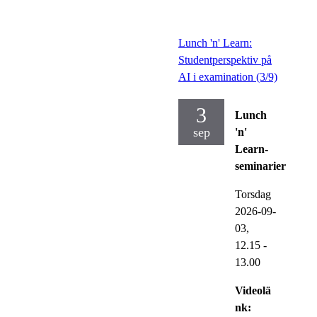
Lunch 'n' Learn:
Studentperspektiv på
AI i examination (3/9)
3
Lunch
sep
'n'
Learn-
seminarier
Torsdag
2026-09-
03,
12.15
-
13.00
Videolä
nk: