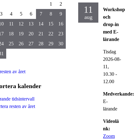
1
2
11
Workshop
3
4
5
6
7
8
9
aug
och
10
11
12
13
14
15
16
drop-in
med E-
17
18
19
20
21
22
23
lärande
24
25
26
27
28
29
30
Tisdag
31
2026-08-
11,
resten av året
10.30
-
12.00
ortera kalender
Medverkande:
ande tidsintervall
E-
tera resten av året
lärande
Videolä
nk:
Zoom