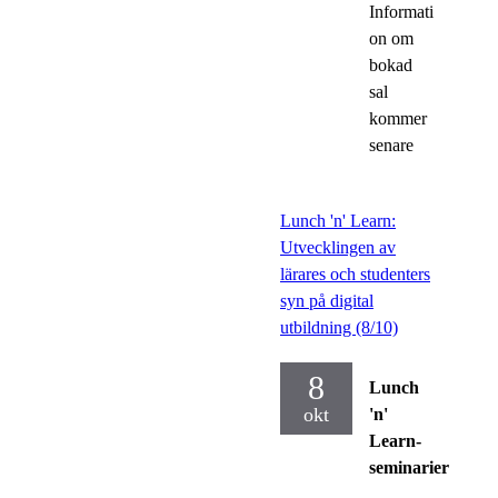
Informati
on om
bokad
sal
kommer
senare
Lunch 'n' Learn:
Utvecklingen av
lärares och studenters
syn på digital
utbildning (8/10)
8
Lunch
okt
'n'
Learn-
seminarier