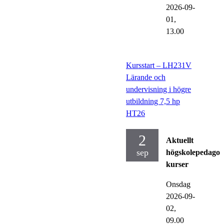
2026-09-
01,
13.00
Kursstart – LH231V
Lärande och
undervisning i högre
utbildning 7,5 hp
HT26
2
Aktuellt
sep
högskolepedagog
kurser
Onsdag
2026-09-
02,
09.00