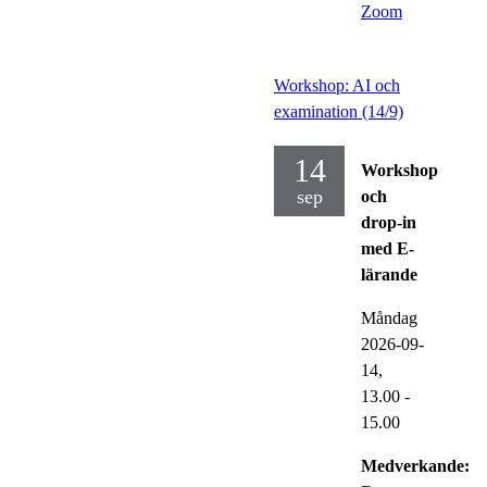
Zoom
Workshop: AI och
examination (14/9)
14
Workshop
sep
och
drop-in
med E-
lärande
Måndag
2026-09-
14,
13.00
-
15.00
Medverkande: