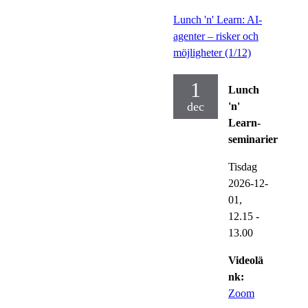
Lunch 'n' Learn: AI-
agenter – risker och
möjligheter (1/12)
1
Lunch
dec
'n'
Learn-
seminarier
Tisdag
2026-12-
01,
12.15
-
13.00
Videolä
nk:
Zoom