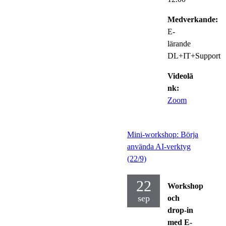
Medverkande:
E-
lärande
DL+IT+Support
Videolä
nk:
Zoom
Mini-workshop: Börja
använda AI-verktyg
(22/9)
22
Workshop
sep
och
drop-in
med E-