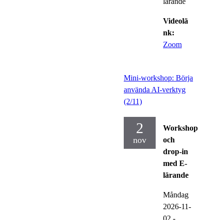
lärande
Videolä
nk:
Zoom
Mini-workshop: Börja
använda AI-verktyg
(2/11)
2
Workshop
nov
och
drop-in
med E-
lärande
Måndag
2026-11-
02
-