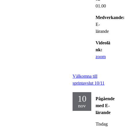
01.00
Medverkande:
E-
lärande
Videolä
nk:
zoom
Välkomna till
sprintavslut 10/11
10
Pågående
nov
med E-
lärande
Tisdag