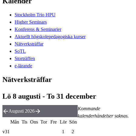
Kalender
Stockholm Trio HPU
Higher Seminars
Konferens & Seminarier
Aktuellt högskolepedagogiska kurser
Nätverksträffar
SoTL
Storträffen
e-lärande
Nätverksträffar
Lö 8 augusti - To 31 december
Kommande
Augusti 2026
kalenderhändelser saknas.
Mån
Tis
Ons
Tor
Fre
Lör
Sön
v31
1
2