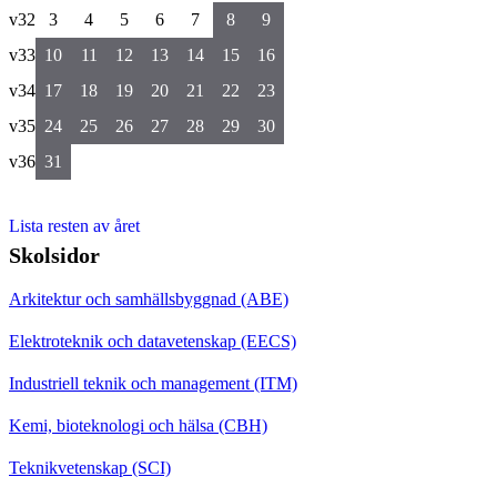
v32
3
4
5
6
7
8
9
v33
10
11
12
13
14
15
16
v34
17
18
19
20
21
22
23
v35
24
25
26
27
28
29
30
v36
31
Lista resten av året
Skolsidor
Arkitektur och samhällsbyggnad (ABE)
Elektroteknik och datavetenskap (EECS)
Industriell teknik och management (ITM)
Kemi, bioteknologi och hälsa (CBH)
Teknikvetenskap (SCI)