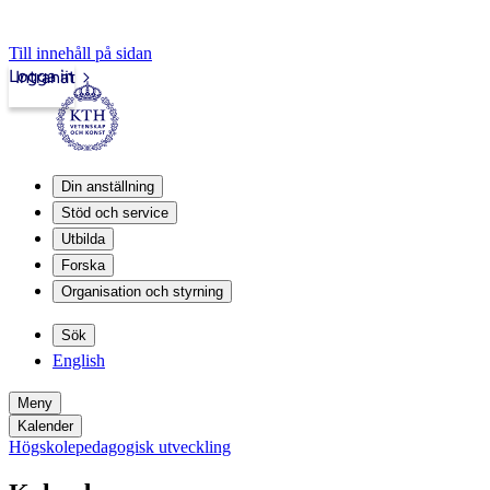
Till innehåll på sidan
Logga in
Intranät
Din anställning
Stöd och service
Utbilda
Forska
Organisation och styrning
Sök
English
Meny
Kalender
Högskolepedagogisk utveckling