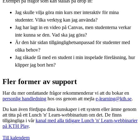
Exempel på frågor som kan ställas på drop in:
Jag skulle vilja göra min kurs mer interaktiv för mina
studenter. Vilka verktyg kan jag använda?
Jag har lagt in en video på Canvas, men studenterna verkar
inte kunna se den. Vad ska jag göra?
Är den här sidan tillgänglighetsanpassad för studenter med
olika behov?
Jag råkade få med en student i min inspelade föreläsning, hur
klipper jag bort hen?
Fler former av support
Har du mer omfattande frågor rekommenderar vi att du bokar en
personlig handledning
hos oss genom att mejla
e-learning@kth.se
.
Du kan även fördjupa dina kunskaper i ett system eller ämne genom
att titta på ett Lunch 'n' Learn-webbinarium om det. De finns
tillgängliga i vår
kanal med alla tidigare Lunch 'n' Learn-webbinarier
på KTH Play
.
Till kalendern