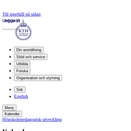
Till innehåll på sidan
Logga in
Intranät
Din anställning
Stöd och service
Utbilda
Forska
Organisation och styrning
Sök
English
Meny
Kalender
Högskolepedagogisk utveckling