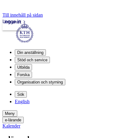
Till innehåll på sidan
Logga in
Intranät
Din anställning
Stöd och service
Utbilda
Forska
Organisation och styrning
Sök
English
Meny
e-lärande
Kalender