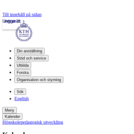
Till innehåll på sidan
Logga in
Intranät
Din anställning
Stöd och service
Utbilda
Forska
Organisation och styrning
Sök
English
Meny
Kalender
Högskolepedagogisk utveckling