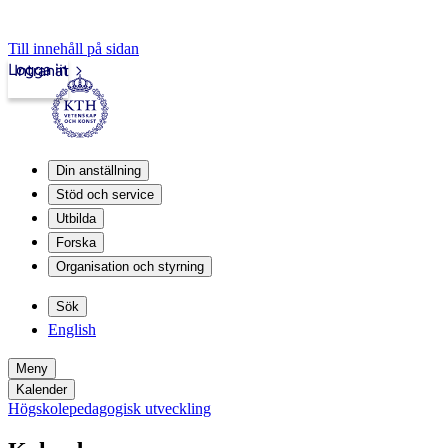
Till innehåll på sidan
Logga in
Intranät
Din anställning
Stöd och service
Utbilda
Forska
Organisation och styrning
Sök
English
Meny
Kalender
Högskolepedagogisk utveckling