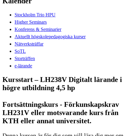
Kalender
Stockholm Trio HPU
Higher Seminars
Konferens & Seminarier
Aktuellt högskolepedagogiska kurser
Nätverksträffar
SoTL
Storträffen
e-lärande
Kursstart – LH238V Digitalt lärande i
högre utbildning 4,5 hp
Fortsättningskurs - Förkunskapskrav
LH231V eller motsvarande kurs från
KTH eller annat universitet.
Denna kursen är för dig som vill lära dig mer om