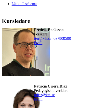
Länk till schema
Kursledare
Fredrik Enoksson
forskare
fen@kth.se
,
08790
9588
Profil
Patricia Cirera Diaz
pedagogisk utvecklare
pdiaz@kth.se
Profil