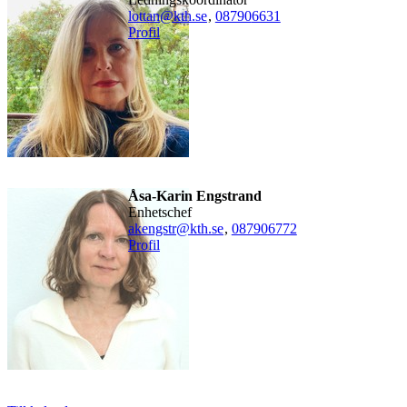
lottan@kth.se
,
08790
6631
Profil
Åsa-Karin Engstrand
enhetschef
akengstr@kth.se
,
08790
6772
Profil