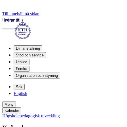
Till innehåll på sidan
Logga in
Intranät
Din anställning
Stöd och service
Utbilda
Forska
Organisation och styrning
Sök
English
Meny
Kalender
Högskolepedagogisk utveckling