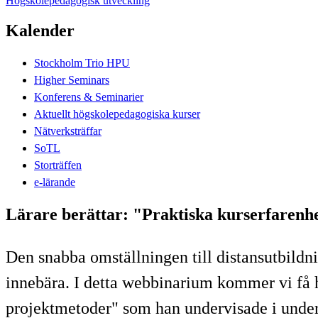
Högskolepedagogisk utveckling
Kalender
Stockholm Trio HPU
Higher Seminars
Konferens & Seminarier
Aktuellt högskolepedagogiska kurser
Nätverksträffar
SoTL
Storträffen
e-lärande
Lärare berättar: "Praktiska kurserfarenhe
Den snabba omställningen till distansutbildni
innebära. I detta webbinarium kommer vi få h
projektmetoder" som han undervisade i unde