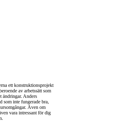
rna ett konstruktionsprojekt
beroende av arbetssätt som
et ändringar. Anders
d som inte fungerade bra,
kursomgångar. Även om
ven vara intressant för dig
n.