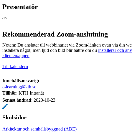
Presentatör
as
Rekommenderad Zoom-anslutning
Notera: Du ansluter till webbinariet via Zoom-länken ovan via din we
installera något, men ljud och bild blir bättre om du
installerar och a
klienten/appen
.
Till kalendern
Innehållsansvarig:
e-learning@kth.se
Tillhör
: KTH Intranät
Senast ändrad
:
2020-10-23
Skolsidor
Arkitektur och samhällsbyggnad (ABE)