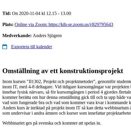
Tid:
On 2020-11-04 kl 12.15 - 13.00
Plats:
Online via Zoom: https://kth-se.zoom.us/j/829795643
Medverkande:
Anders Sjögren
Exportera till kalender
Omställning av ett konstruktionsprojekt
Inom kursen "II1302, Projekt och projektmetoder", genomför studente
inom IT, med 4-8 deltagare. Vid tidigare kursomgångar var projekten 
innebar fysisk närvaro, så för kursomgången i period 4 gjordes flertal
kommer berätta om hur denna omställning gick till och ta upp både va
vad som fungerade bra och vad som kommer vara kvar i kommande 
Anders kurs är inriktad på projekt inom IT så kan detta webbinarium ä
som undervisar i andra ämnen och kurser som innefattar projektarbete
Webbinariet ges på svenska och kommer att spelas in.