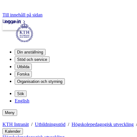
Till innehåll på sidan
Logga in
Intranät
Din anställning
Stöd och service
Utbilda
Forska
Organisation och styrning
Sök
English
Meny
KTH Intranät
Utbildningsstöd
Högskolepedagogisk utveckling
Kalender