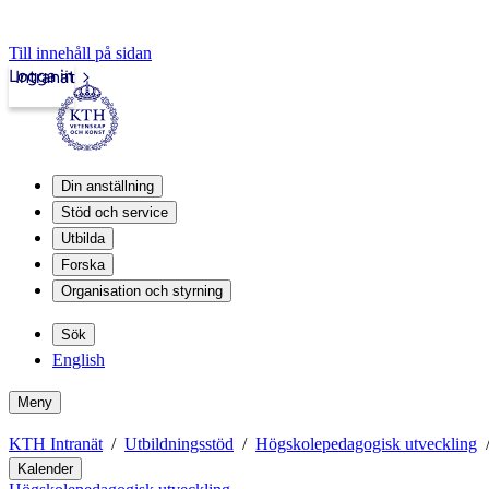
Till innehåll på sidan
Logga in
Intranät
Din anställning
Stöd och service
Utbilda
Forska
Organisation och styrning
Sök
English
Meny
KTH Intranät
Utbildningsstöd
Högskolepedagogisk utveckling
Kalender