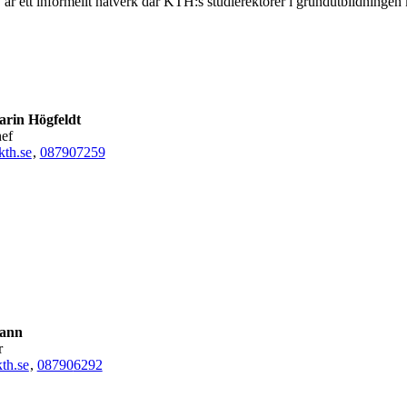
 är ett informellt nätverk där KTH:s studierektorer i grundutbildninge
rin Högfeldt
hef
th.se
,
08790
7259
Kann
r
th.se
,
08790
6292