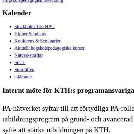
Högskolepedagogisk utveckling
Kalender
Stockholm Trio HPU
Higher Seminars
Konferens & Seminarier
Aktuellt högskolepedagogiska kurser
Nätverksträffar
SoTL
Storträffen
e-lärande
Internt möte för KTH:s programansvariga
PA-nätverket syftar till att förtydliga PA-r
utbildningsprogram på grund- och avancerad n
syfte att stärka utbildningen på KTH.