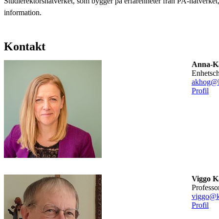
Studierektorsnätverket, som bygger på erfarenheter från PA-nätverket,
information.
Kontakt
Anna-Ka
enhetsc
akhog@k
Profil
Viggo 
professo
viggo@k
Profil