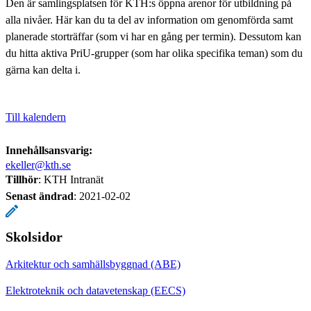
Den är samlingsplatsen för KTH:s öppna arenor för utbildning på
alla nivåer. Här kan du ta del av information om genomförda samt
planerade storträffar (som vi har en gång per termin). Dessutom kan
du hitta aktiva PriU-grupper (som har olika specifika teman) som du
gärna kan delta i.
Till kalendern
Innehållsansvarig:
ekeller@kth.se
Tillhör
: KTH Intranät
Senast ändrad
:
2021-02-02
Skolsidor
Arkitektur och samhällsbyggnad (ABE)
Elektroteknik och datavetenskap (EECS)