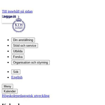
Till innehåll på sidan
Logga in
Intranät
Din anställning
Stöd och service
Utbilda
Forska
Organisation och styrning
Sök
English
Meny
Kalender
Högskolepedagogisk utveckling